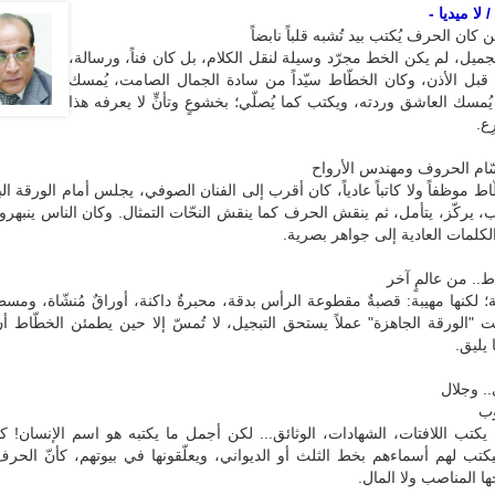
لا ميديا -
 كان الحرف يُكتب بيد تُشبه قلباً نابضاً
ميل، لم يكن الخط مجرّد وسيلة لنقل الكلام، بل كان فناً، ورسالة،
 قبل الأذن، وكان الخطّاط سيّداً من سادة الجمال الصامت، يُمسك
يُمسك العاشق وردته، ويكتب كما يُصلّي؛ بخشوعٍ وتأنٍّ لا يعرفه هذا
ع.
ّام الحروف ومهندس الأرواح
اط موظفاً ولا كاتباً عادياً، كان أقرب إلى الفنان الصوفي، يجلس أمام الورقة الب
ب، يركّز، يتأمل، ثم ينقش الحرف كما ينقش النحّات التمثال. وكان الناس ينبهرو
كلمات العادية إلى جواهر بصرية.
ط.. من عالمٍ آخر
؛ لكنها مهيبة: قصبةٌ مقطوعة الرأس بدقة، محبرةٌ داكنة، أوراقٌ مُنشّاة، ومسط
نت "الورقة الجاهزة" عملاً يستحق التبجيل، لا تُمسّ إلا حين يطمئن الخطّاط 
يليق.
. وجلال
وب
يكتب اللافتات، الشهادات، الوثائق... لكن أجمل ما يكتبه هو اسم الإنسان! ك
كتب لهم أسماءهم بخط الثلث أو الديواني، ويعلّقونها في بيوتهم، كأنّ الحرف
ها المناصب ولا المال.