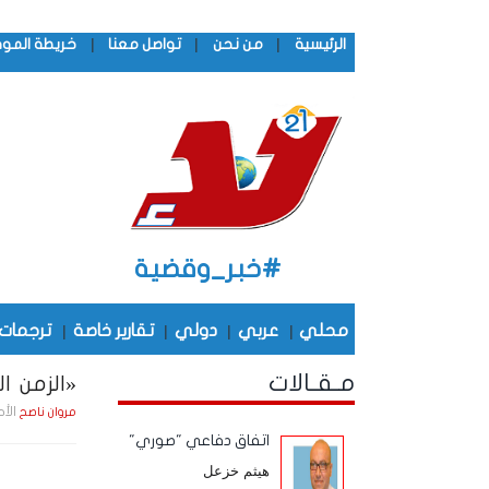
|
|
|
الرئيسية
من نحن
تواصل معنا
خريطة المو
#خبر_وقضية
محلي
|
عربي
|
دولي
|
تقارير خاصة
|
ترجمات
مـقـالات
«الزمن ال
الأحد , 5 أكـتـوبـر , 5
مروان ناصح
اتفاق دفاعي "صوري"
هيثم خزعل