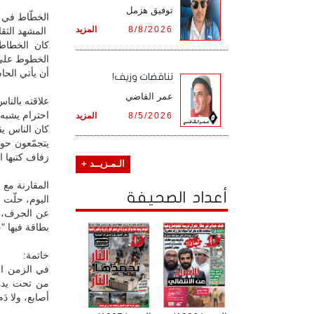
توفيق هزمل
الخطّاط في
8/8/2026
المزيد
المشهد الثق
كان الخطاط 
الخطوط على ا
أن يأتي الحا
تناقضات وزيف!
عمر القاضي
علاقته بالناس
احترام يشبه
8/5/2026
المزيد
كان الناس يق
يتجمّعون حول
زفاف كتبها ا
الـمـزيــد +
المقارنة مع ا
أعداد الصحيفة
اليوم، حلّت 
عن الحرف، و
بطاقة فيها "
خاتمة:
في الزمن ال
من تحت يده.
أصابع، ولا دَم