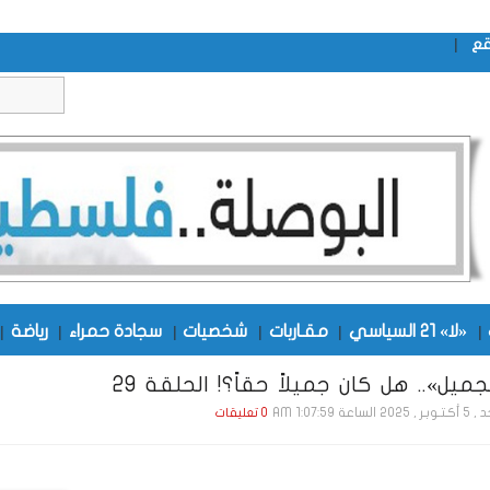
|
قع
|
«لا» 21 السياسي
|
مقـاربات
|
شخصيات
|
سجادة حمراء
|
رياضة
|
جميل».. هل كان جميلاً حقاً؟! الحلقة 29
202 الساعة 1:07:59 AM
0 تعليقات