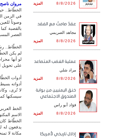
8/8/2026
المزيد
مروان ناصح / 
الخطّاط.. حين
في الزمن الج
وصوتاً للعين
عقدٌ صامتٌ مع الفقد
بالقصبة كما 
مجاهد الصريمي
العصر المسرِ
8/8/2026
المزيد
الخطّاط.. رس
لم يكن الخطّ
لو أنها محرا
‏عملية الغضب المتصاعد
على تحويل ال
مراد شلي
أدوات الخطّا
8/8/2026
المزيد
أدواته بسيطة
لا تُرى، وكا
خنق اليمنيين من بوابة
سيسكنها كما 
الصندوق الاجتماعي
فؤاد أبو راس
الخط العربي.
8/8/2026
المزيد
الاسم المكت
الخطّاط كان 
يدفعون له لي
مكانة لا تمنح
إذلال تاريخي لأمريكا