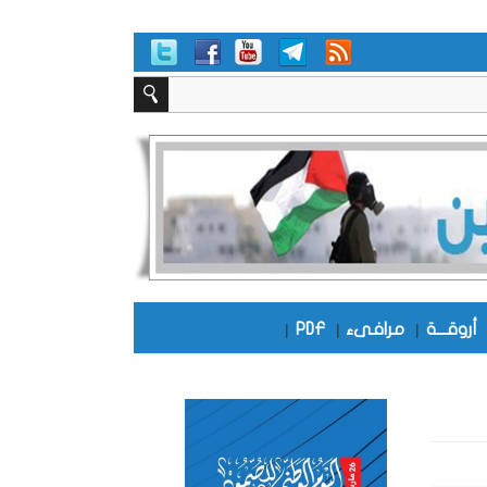
أروقـــة
|
مرافىء
|
PDF
|