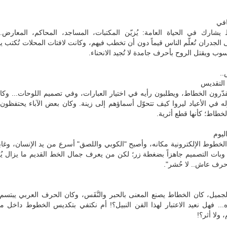
افي
يشارك في الحياة العامة: يُزيّن المكتبات، المساجد، المحاكم، المعارض..
لجدران تُعلّم الناس قيماً دون أن تخطب فيهم، وكانت لافتات المحلات تُكتب يدو
سوب ويقتل الروح بأحرف جامدة لا تُجيد الانحناء.
..
 التقديس
دّرون الخطاط، ويطلبون رأيه في اختيار العبارات، وفي تصميم اللوحات... وكا
ه في الأعياد ليروا كيف تتحوّل أسماؤهم إلى زينة. وكان بعض الآباء يحتفظون
لخطاط؛ كأنها قطع أثرية.
ليوم
الخطوط الإلكترونية مكانه، وأصبح "الكوبي واللصق" أسرع من يد الإنسان، وغا
بات التصميم جاهزاً بضغطة زر؛ لكن من يعرف جمال الخط القديم ما يزال يُ
حرف عاش.. لا حُشر".
جميل، كان الخطاط يصنع المعنى بالحبر والنَّفَس، وكان الحرف العربي يبتسم
.. فهل نعيد الاعتبار لهذا الفن النبيل؟! أم نكتفي بتكديس الخطوط داخل مل
، ولا أثر؟!