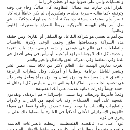
والحسابات والتي على ضوئها تؤيد أو تخطئ قراراً ما.
القرار الذي سارت فيه فصائل المقاومة كان صائباً، وجاء في وقته
وتوقيته -كما يقال- «ضربة معلم»، وتفكيري إن لم يكن خاطئاً فإنه كان
قاصراً ولم يستوعب سرعة وديناميكية أحداث ومناورات وتكتيكات في
ظل أمر واقع للهيمنة الأمريكية وربطاً للصراع والمتغيرات إقليمياً
وعالمياً.
بين أهم ما يعنيني هو شراكة التفاعل مع المتلقي أو القارئ، ومن حقيقة
هذه الشراكة ومصداقيتها يطوّر وينمي الوعي وكثرة التناقضات
والتقاطعات في عالم في فوضى أو شبه فوضى، وقد بات «قرية
واحدة»، كل ذلك لا يجعلنا نتراجع أو نُحبط أو نيأس في وعي أفضل في
بلدنا وفي منطقتنا وفي معركة الحق والباطل والخير والشر.
الغرب يمارس الهيمنة على العالم لأكثر من 500 سنة، ينصر الشر
وينتصر للباطل بزعامة بريطانيا أو أمريكا، وكل شعارات الزخرفة
والتنميق عن ديمقراطية وحقوق إنسان وحقوق مرأة وطفل وغير ذلك
هي تجسيد لجانب من الماكيافيللية التي تقول: «مارس كل الرذائل ثم
احشد جيشاً وقدرات دعائية تقدمك على أنك الفضيلة».
وفعلاً فأمريكا وبريطانيا وما تسمى «إسرائيل» هم الرذيلة، ويقدمون
أنفسهم على أنهم «الفضيلة»، وقد بات لديهم من القدرات والأدوات
والتطورات والتقنيات ما يوجد أرضية تصديق. وتأملوا فقط في مقولة
«الجيش الإسرائيلي الأعلى أخلاقياً في العالم» وأسقطوا ذلك على ما
يجري في غزة.
عوداً على بدء فالقضية الفلسطينية ارتبطت بالصراعات العالمية.
والغرب، وتحديداً بريطانيا ثم أمريكا، هم من جاؤوا بالاحتلال الصهيوني،