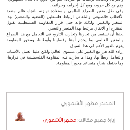
وهم مع كل حروبه ومع كل إجرامه وجرائمه.
وفي ظل متغير الصراع العالمي واستعادة توازنه باتجاه عالم متعدد
الأقطاب فالطبيعي والتلقائي ارتباط فلسطين (القضية والشعب) بهذا
المتغير والتغيير، ولذلك فإنه حتى قرار المقاومة الفلسطينية بقبول
المقترح أو الاتفاق مرتبط بهذا المتغير والتغيير.
يعنينا أن نستفيد من تجاربنا وتجارب التاريخ في التعامل مع هذا الصراع
والمتغير العالمي بما يخدم أمتنا وقضايانا وأوطاننا، ومحور المقاومة
يقوم بالدور الأهم في هذا السياق.
إرادة الله هي مع التغيير على مستوى العالم؛ ولكن علينا العمل بالأسباب
والتعامل ربطاً بها، وهذا ما سارت فيه المقاومة الفلسطينية في قرارها،
وما يختطه بنجاح متصاعد محور المقاومة.
المصدر
مطهر الأشموري
زيارة جميع مقالات:
مطهر الأشموري