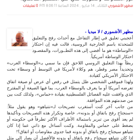
الثلاثاء , 14 مـايـو , 2024 الساعة 8:06:11 PM
مطهر الأشموري
0 تعليقات
مطهر الأشموري / لا ميديا -
أعجبني تعليق في إطار التفاعل مع أحداث رفح والتعليق
للمتحدثة باسم الخارجية الروسية، قالت فيه إن احتكار
«الوساطة» هو ما أفضى إلى هذه التطــورات، والمقصـود
احتكار الوساطة أمريكياً.
ربطاً بهذا التعليق الروسي اللاحق فإن ما سمي بـ«الوسطاء العرب»
وتحديداً مصر وقطر، هم وكلاء لأمريكا في التوسط أو وسطاء تحت
الاحتكار الأمريكي كقيادة.
ولهذا فموقفي الشخصي ظل يتمثل في رفض أي عرض أو صيغة اتفاق
تعرضه أمريكا أو ما يعرف بالوسطاء العرب، بما فيها الصيغة أو المقترح
الذي وافقت عليه الفصائل الفلسطينية بقيادة «حماس»، ولذلك كنت بين
من صدمتهم هذه الموافقة.
من جانب آخر كنت أستغرب تصريحات لـ»نتنياهو» وهو يقول مثلاً:
«سنجتاح رفح باتفاق أو بدونه»، خاصة وتكرار هذه التصريحات وتأكيدها
لم يعد أقوى من تبرير باستمالة الأطراف الأكثر تطرفاً في حكومته أو
بضغط على حماس والمقاومة. وكنت أتساءل مع ذاتي عما إذا كان
نتنياهو سيجتاح رفح باتفاق أو بدونه فما جدوى مفاوضات أو اتفاق؟!
إذا كان نتنياهو سيجتاح رفح باتفاق أو بدونه فالأفضل أن يصار إلى مثل