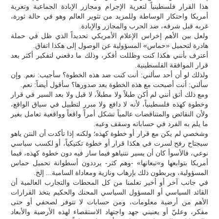
هذا القرار فلسطينياً لتعرية الإجرام ومجازر الإبادة الجماعية وتعرية
أمريكا واحتكار الوساطة وللمزيد من تثوير العالم وهو في حالة ثورة،
غربه قبل شرقه، ضد الحرب والمجازر والإبادة.
ولعل بين الأهم إخراس الإعلام الأمريكي تحديداً الذي ظل في حملة
هادرة لتحميل «حماس» المسؤولية عن الوصول إلى هكذا اتفاق.
أعترف بأنني هكذا كنت وظللت أفكر، وذلك ما دفعني لتفكير أكثر بعد
قرار الموافقة الفلسطينية.
ولذلك لو أن أحد سألني: أنت كنت ضد هذه الخطوة؟ سأجيب: نعم. وإن
سألني: أنت أصبحت مع هذه الخطوة بعد صدورها؟ سأقول أيضاً: نعم.
ومع ذلك أثق أنني لم أكن طبلاً ولا مطبلاً، لا قبل ولا بعد السير في قرار
وخطوة كهذه فلسطينياً، لأنه لا دافع ولا مبرر لتطبيل في سياق الواقع،
ولأن النقائض والمتناقضات عالمياً تشكل أمراً واقعاً وواقعية تعامل بغير
ما يلم به الفرد في حساباته وسقف وعيه.
وشخصي لم يكن مع قرار أو خطوة كهذه؛ ولكنه إذا تأكدت أن النتن ياهو
سيجتاح رفح لسرت في هكذا قرار أو خطوة تكتيكياً، أو لكسب سياسي
نوعي، فالأسوأ كان أن يسير نتنياهو فيما سار فيه دون خطوة كهذه، فيما
أمريكا بتوابعها و»تبعانها» -وهم كثر- يرددون أسطوانة تحميل حماس
المسؤولية، ويربطون ذلك بإرهاب ونازية ومعاداة السامية... إلخ.
في جانب آخر أو أخير تعلمنا من كل المحطات والتجارب العالمية أن
القائد السياسي أو المسؤول السياسي المحنك والحكيم يتخذ القرارات
الأهم من أرضية معلومات، ومن حسابات لا تتوفر لصحفي أو حتى
مفكر، وعليّ أو يعنيني جهد واجتهاد الاستقصاء لهذه الأرضية والأبعاد