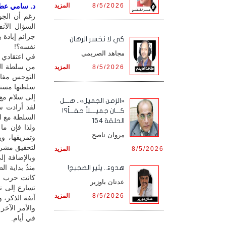
8/5/2026
المزيد
د. سامي عطا /
رغم أن الجول
السؤال الآن
جرائم إبادة
كي لا نخسر الرهان
نفسه؟!
مجاهد الصريمي
في اعتقادي 
من سلطة الج
8/5/2026
المزيد
التوجس مفاد
سلطتها مستق
إلى سلام مع
«الزمن الجميل».. هـــل
لقد أرادت سل
كـــان جميــــلاً حقـــاً؟!
السلطة مع ا
الحلقة 154
ولذا فإن ما
مروان ناصح
وتمزيقها، 
لتحقيق مشروع
8/5/2026
المزيد
وبالإضافة إل
منذُ بداية 
هدوءٌ.. يثير الضجيج!
عدنان باوزير
تسارع إلى ن
8/5/2026
المزيد
آنفة الذكر، و
والأمر الآخ
في أيام.