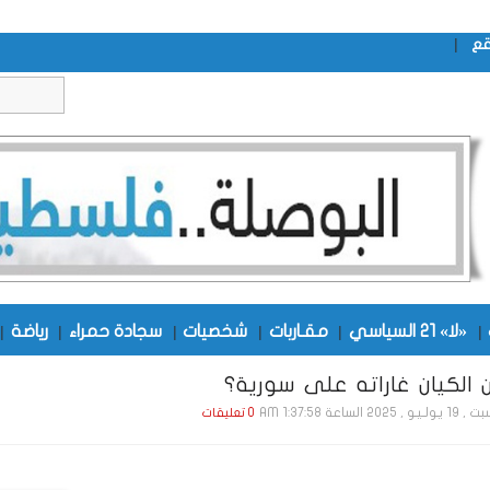
|
قع
|
«لا» 21 السياسي
|
مقـاربات
|
شخصيات
|
سجادة حمراء
|
رياضة
|
 الكيان غاراته على سورية؟
يـو , 2025 الساعة 1:37:58 AM
0 تعليقات