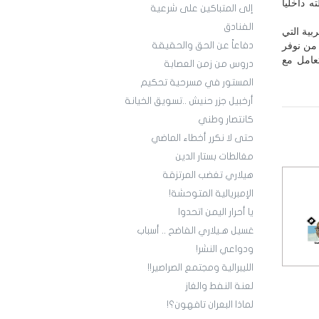
 داخلياً
إلى المتباكين على شرعية
الفنادق
بية التي
ف من نوفر
دفاعاً عن الحق والحقيقة
تعامل مع
دروس من زمن العصابة
المستور في مسرحية تحكيم
أرخبيل جزر حنيش ..تسويق الخيانة
كانتصار وطني
حتى لا نكرر أخطاء الماضي
مغالطات بستار الدين
هيلاري تغضب المرتزقة
الإمبريالية المتوحشة!
يا أحرار اليمن اتحدوا
غسيل هـيلاري الفاضح .. أسباب
ودواعي النشر!
الليبرالية ومجتمع الصراصير!!
لعنة النفط والغاز
لماذا البعران تافهون؟!