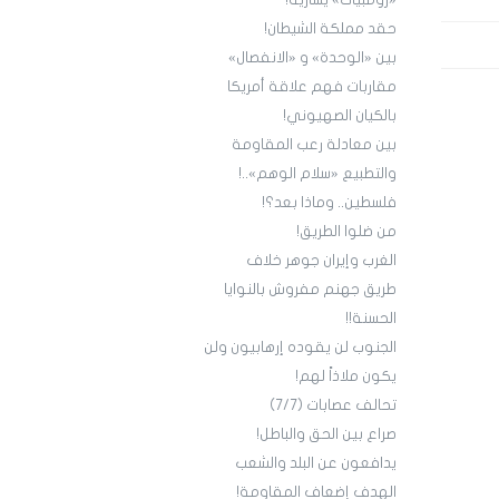
«زومبيات» يسارية!
حقد مملكة الشيطان!
بين «الوحدة» و «الانفصال»
مقاربات فهم علاقة أمريكا
بالكيان الصهيوني!
بين معادلة رعب المقاومة
والتطبيع «سلام الوهم»..!
فلسطين.. وماذا بعد؟!
من ضلوا الطريق!
الغرب وإيران جوهر خلاف
طريق جهنم مفروش بالنوايا
الحسنة!!
الجنوب لن يقوده إرهابيون ولن
يكون ملاذاً لهم!
تحالف عصابات (7/7)
صراع بين الحق والباطل!
يدافعون عن البلد والشعب
الهدف إضعاف المقاومة!