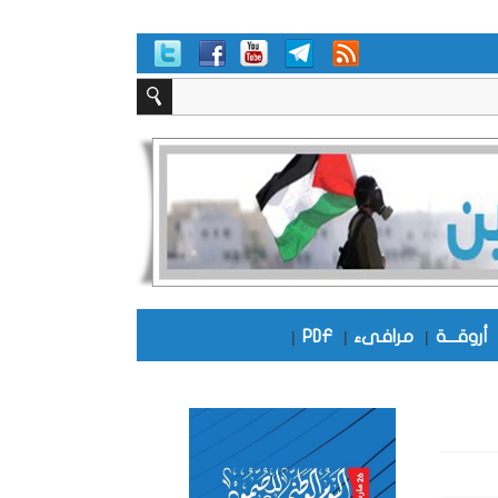
أروقـــة
|
مرافىء
|
PDF
|