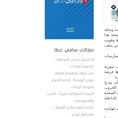
جسه وشكه
شعة. هذا
ا وقويت
 من يذهب
مقالات سامي عطا
 ممارسات
الاحتفـال بذكرى الاستقلال ...
ف سورية
كوميديا سوداء!
ها فرصة
حرب إنقاذ منظومة الفساد
ة.
قوى الهيمنة.. صناعة الجوع
ان، ودرج
وترويض الإرادات
ه الحروب
ات المتحدة
التجربة الاشتراكية جنوباً ..«الحزب
لداخلية
والمحرومون»
إعلام البعران والابن اللقيط..!
ت قواعده
استحقاق ثوري