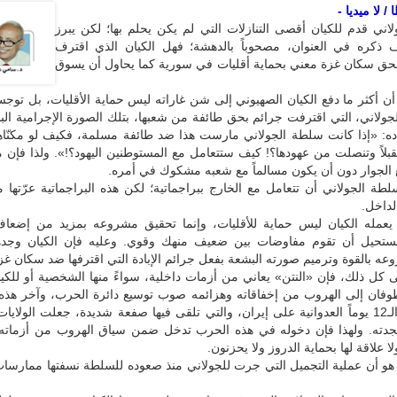
 لا ميديا -
اني قدم للكيان أقصى التنازلات التي لم يكن يحلم بها؛ لكن يبرز
ف ذكره في العنوان، مصحوباً بالدهشة؛ فهل الكيان الذي اقترف
 بحق سكان غزة معني بحماية أقليات في سورية كما يحاول أن يسوق
أن أكثر ما دفع الكيان الصهيوني إلى شن غاراته ليس حماية الأقليات، بل تو
ولاني، التي اقترفت جرائم بحق طائفة من شعبها، بتلك الصورة الإجرامية الب
ه: «إذا كانت سلطة الجولاني مارست هذا ضد طائفة مسلمة، فكيف لو مكنّاه
بلاً وتنصلت من عهودها؟! كيف ستتعامل مع المستوطنين اليهود؟!». ولذا فإن
 الجوار دون أن يكون مسالماً مع شعبه مشكوك في أمره.
طة الجولاني أن تتعامل مع الخارج ببراجماتية؛ لكن هذه البراجماتية عرّتها
لداخل.
 يعمله الكيان ليس حماية للأقليات، وإنما تحقيق مشروعه بمزيد من إضعا
ويستحيل أن تقوم مفاوضات بين ضعيف منهك وقوي. وعليه فإن الكيان وجد
ه بالقوة وترميم صورته البشعة بفعل جرائم الإبادة التي اقترفها ضد سكان غز
ى كل ذلك، فإن «النتن» يعاني من أزمات داخلية، سواءً منها الشخصية أو للكي
الطوفان إلى الهروب من إخفاقاته وهزائمه صوب توسيع دائرة الحرب، وآخر هذ
كانت حرب الـ12 يوماً العدوانية على إيران، والتي تلقى فيها صفعة شديدة، جعلت الولاي
جدته. ولهذا فإن دخوله في هذه الحرب تدخل ضمن سياق الهروب من أزماته ا
لا علاقة لها بحماية الدروز ولا يحزنون.
ر هو أن عملية التجميل التي جرت للجولاني منذ صعوده للسلطة نسفتها ممارسا