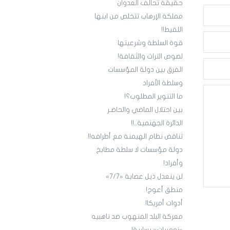
حقيقة تحالف العدوان
مملكة الإرهاب تتخلص من ابنها
اللقيط!!
قوة السلطة وشرعيتها
لصوص التراث والثقافة!
الفرق بين دولة المؤسسات
وسلطة الأفراد
ما التنوير المطلوب؟!
بين احتلال الماضي والحاضـر
الدائرة الجهنمية..!!
تناقض نظام الهيمنة مع أطرافه!!
دولة مؤسسات لا سلطة مطابخ
وأفراد!
لن ينعدل ذيل عصابة «7/7»
منطق أعوج!
أدوات أمريكا!
معركة البلد المنهوب ضد ناهبيه