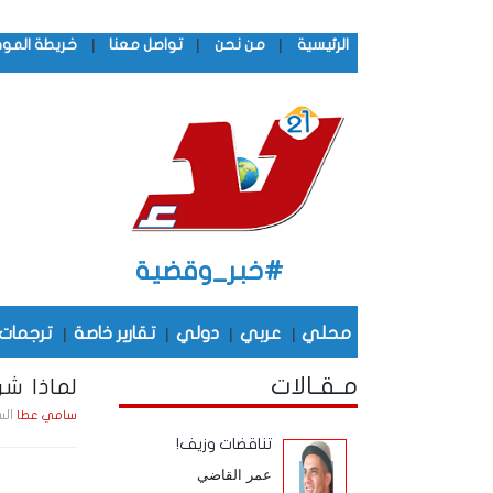
|
|
|
الرئيسية
من نحن
تواصل معنا
خريطة المو
#خبر_وقضية
محلي
|
عربي
|
دولي
|
تقارير خاصة
|
ترجمات
مـقـالات
لماذا شن
السبت , 19 يـولـ
سامي عطا
تناقضات وزيف!
عمر القاضي