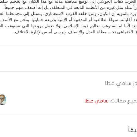
لحرب ذهاب الجولاني إلى توقيع معاهدة مذلة مع هذا الكيان مع تحجيم سلطته
اً مثله مثل غيره من الأنظمة التابعة في المنطقة، بل إنه أضعف منهم جميعاً.
يرة بالتنويه أن الكيان، ومن خلفه الغرب الاستعماري، يتسلل إلى مجتمعاتنا العر
 أقلياته، سواءً الطائفية أو المذهبية أو الإثنية بذريعة حمايتها. ونحن مع الأس
ئع؛ لأننا لم نستوعب تعاليم ديننا الإسلامي، ولا نعمل بروحها التي تستوعب ال
وع الاجتماعي تحت مظلة العدل والإنصاف ونرسي أسس لإدارة الاختلاف.
ر
سامي عطا
جميع مقالات:
سامي عطا
قاً