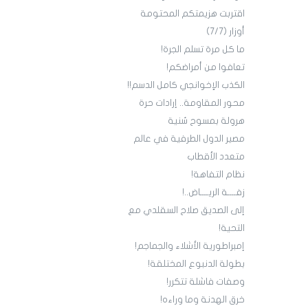
اقتربت هزيمتكم المحتومة
أوزار (7/7)
ما كل مرة تسلم الجرة!
تعافوا من أمراضكم!
الكذب الإخوانجي كامل الدسم!!
محور المقاومة.. إرادات حرة
هرولة بمسوح سُنية
مصير الدول الطرفية في عالم
متعدد الأقطاب
نظام التفاهة!
زفــــة الريــــاض..!
إلى الصديق صلاح السقلدي مع
التحية!
إمبراطورية الأشلاء والجماجم!
بطولة الدنبوع المختلقة!
وصفات فاشلة تتكرر!
خرق الهدنة وما وراءه!