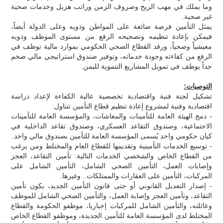
وما يملك في مهب الريح وصروف الزمن وراتب هزيل وخدمات صحية
غير صحية.
يمثل التأمين فرصة ضائعة على المواطن وذويه وعلى الدولة أيضاً،
فيمكن بإعادة تنظيمه وتصحيحه الرفع من مستوى الموظف وذويه
معيشياً وصحياً، ورفد القطاع الصحي الحكومي بموارد مالية توظف في
الرفع من كفاءته وجودة خدماته، وتوفير صندوق استراتيجي مالي ضخم
جداً يوظف في تمويل المشاريع التنموية لليمن.
التوصيات:
تشكيل لجنة فنية واقتصادية تخصصية عالية الكفاءة لإعداد دراسة
اقتصادية وفنية لمشروع إعادة تنظيم قطاع التأمين تتناول:
- دمج الهيئة العامة للتأمينات والمعاشات، والمؤسسة العامة للتأمينات
الاجتماعية، وصندوق التقاعد العسكري، وصندوق تقاعد الداخلية في
كيان حكومي واحد يُسمى المؤسسة العامة للتأمين بصندوق مالي واحد.
- توسيع الخدمات التأمينية وتقديمها للقطاع العام والمختلط ومن يرغب
من القطاع الخاص والشخصي الخدمات التالية: تأمين التقاعد، العجز
وإصابات العمل، التأمين الصحي الشامل، التأمين الشامل على
المركبات، التأمين على العقارات والممتلكات.. وغيرها.
- إصدار التعديل القانوني أو حتى قانون التأمين الجديد، يكون تأمين
التقاعد، وتأمين العجز وإصابة العمل، والتأمين الصحي الشامل للموظف
وعائلته، والتأمين الشامل للمركبات إجباريا، موظفو الحكومة والقطاع
المختلط لدى المؤسسة العامة للتأمين الجديدة، وموظفو القطاع الخاص