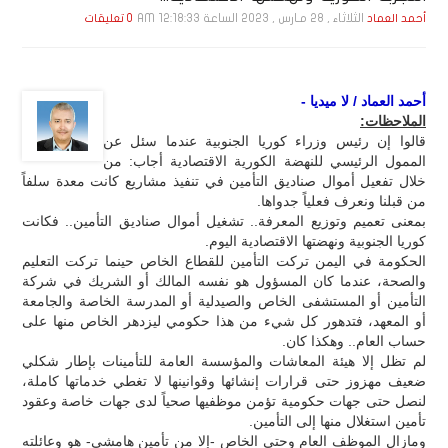
الثلاثاء , 28 مـارس , 2023 الساعة 12:18:33 AM
أحمد العماد
0 تعليقات
أحمد العماد / لا ميديا -
الملاحظات:
قالوا إن رئيس وزراء كوريا الجنوبية عندما سئل عن
الممول الرئيسي للنهضة الكورية الاقتصادية أجاب: من
خلال تفعيل أموال صناديق التأمين في تنفيذ مشاريع كانت معدة سلفاً
من قبلنا ونعرف فعلياً جدواها.
بمعنى تعميم وتوزيع المعرفة.. تشغيل أموال صناديق التأمين.. فكانت
كوريا الجنوبية ونهضتها الاقتصادية اليوم.
الحكومة في اليمن تركت التأمين للقطاع الخاص حينما تركت التعليم
والصحة، عندما كان المسؤول هو نفسه المالك أو الشريك في شركة
التأمين أو المستشفى الخاص والصيدلية أو المدرسة الخاصة والجامعة
أو المعهد، فتدهور كل شيء من هذا حكومي ليزدهر الخاص منها على
حساب العام.. وهكذا كان.
لم تظل إلا هيئة المعاشات والمؤسسة العامة للتأمينات بإطار شكلي
ضعيف مهزوز حتى قرارات إنشائها وقوانينها لا تغطي خدماتها كاملة،
لنصل حتى جهات حكومية تؤمن موظفيها صحياً لدى جهات خاصة وعقود
تأمين استغلال منها إلى التأمين.
ومازال الموظف العام وحتى الخاص -إلا من تأمين هامشي- هو وعائلته