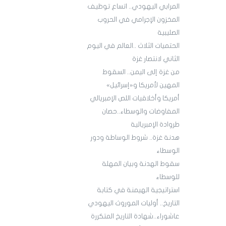
المرابي اليهودي.. اتساع توظيف
المخزون الإجرامي في الحروب
الصليبية
الحتميات الثلاث ..العالم في اليوم
الثاني لانتصار غزة
من غزة إلى اليمن.. السقوط
المهين لأمريكا و«إسرائيل»
أمريكا وأخلاقيات اللص الإمبريالي
المفاوضات والوسطاء..حصان
طروادة الإمبريالية
هدنة غزة.. شروط الوساطة ودور
الوسطاء
سقوط الهدنة وبيان المهلة
للوسطاء
استراتيجية الهيمنة في كتابة
التاريخ.. أوليات الموروث اليهودي
عاشوراء..شهادة التاريخ المتكررة