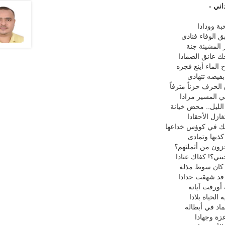
اني -
ة وودادا
 الوفاء فنادى
 المشيئة جنة
ك عانق الصمادا
الماء أينع فجره
فيضه تتهادى
 الحرف حزناً مترفاً
ي المسير مرادا
الليل.. محض خيانة
ازل الأحقادا
 في كوؤس خداعها
 كذبها وتمادى
زون من أثملتهم؟
ني؟! كفاك عنادا
 كان سوط مذلة
 قد شهقت حدادا
أورقت آياته
 الحياة بلادا
ماد في أبطاله
عزة وجهادا