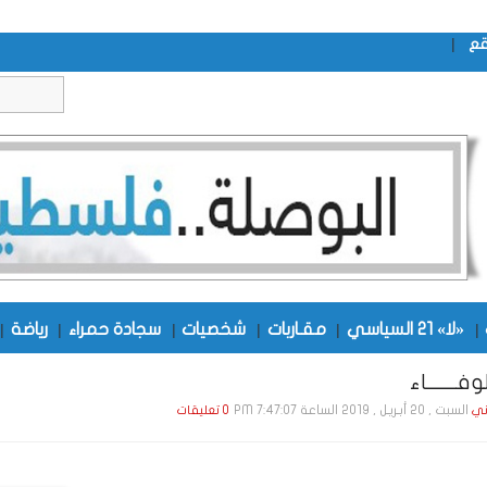
|
قع
|
«لا» 21 السياسي
|
مقـاربات
|
شخصيات
|
سجادة حمراء
|
رياضة
|
فـــــــاء
السبت , 20 أبـريـل , 2019 الساعة 7:47:07 PM
ني
0 تعليقات