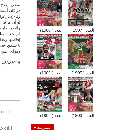
ضحى ليقدح ف
هو كان أسبق
ولـ»(سارعوا»
لو أن ما في
والبحر صار ب
العدد ( 1907)
العدد ( 1908)
لتراجعت عنك
إفلاسها وغدا 
يا سيدي حس
وهواي أصبح 
3/4/2019م
العدد ( 1905)
العدد ( 1906)
المصد
العدد ( 1903)
العدد ( 1904)
زيارة 
الـمـزيــد +