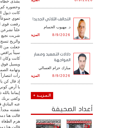
بشذى خطاه 
وحضوره كم وح
كانت ذيول ال
تعوي جموعاً أ
التحالف الثلاثي الجديد!
رفعت قوى ال
د. مهيوب الحسام
علناً تشرعن 
8/9/2026
المزيد
شربت نجيع ط
والريح تنسج 
جعلت من الإ
سيناً يراقص..
دلالات التصعيد ومسار
كانت وكان ا
المواجهة
ويسيل فوق ته
مبارك حزام العسالي
وتهامة الصم
رأت انتصاراً 
8/9/2026
المزيد
إذ قال كن يا
يا أرض كوني 
إيماننا بالله
الـمـزيــد +
وكفى بربك عد
عنه البنادق
أعداد الصحيفة
نقشته مجداً.
قالت هنا دمه
هزم الطغاة 
قالت هنا دم