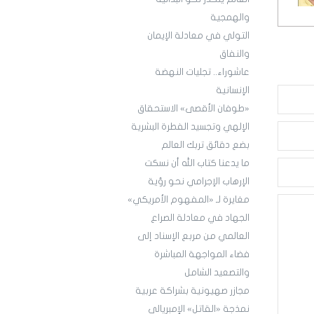
والهمجية
التولي في معادلة الإيمان
والنفاق
عاشوراء.. تجليات النهضة
الإنسانية
«طوفان الأقصى» الاستحقاق
الإلهي وتجسيد الفطرة البشرية
بضع دقائق تربك العالم
ما يدعنا كتاب الله أن نسكت
الإرهاب الإجرامي نحو رؤية
مغايرة لـ «المفهوم الأمريكي»
الجهاد في معادلة الصراع
العالمي من مربع الإسناد إلى
فضاء المواجهة المباشرة
والتصعيد الشامل
مجازر صهيونية بشراكة عربية
نمذجة «القاتل» الإمبريالي