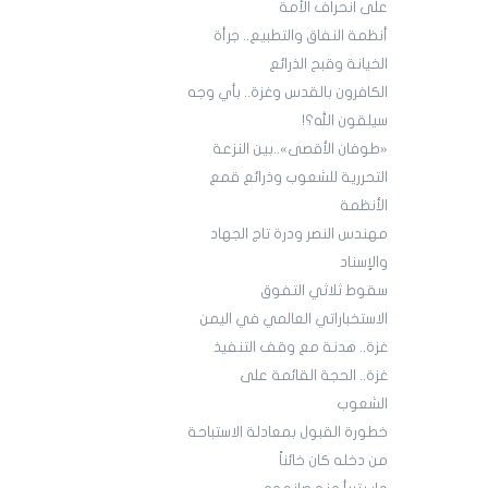
على انحراف الأمة
أنظمة النفاق والتطبيع.. جرأة
الخيانة وقبح الذرائع
الكافرون بالقدس وغزة.. بأي وجه
سيلقون الله؟!
«طوفان الأقصى»..بين النزعة
التحررية للشعوب وذرائع قمع
الأنظمة
مهندس النصر ودرة تاج الجهاد
والإسناد
سقوط ثلاثي التفوق
الاستخباراتي العالمي في اليمن
غزة.. هدنة مع وقف التنفيذ
غزة.. الحجة القائمة على
الشعوب
خطورة القبول بمعادلة الاستباحة
من دخله كان خائناً