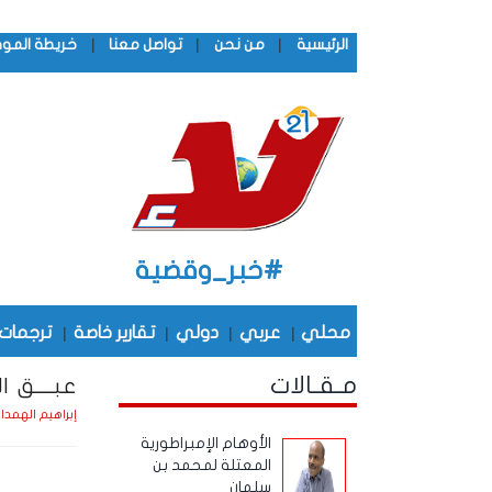
|
|
|
الرئيسية
من نحن
تواصل معنا
خريطة المو
#خبر_وقضية
محلي
|
عربي
|
دولي
|
تقارير خاصة
|
ترجمات
مـقـالات
عبــــق الو
إبراهيم الهمدا
الأوهام الإمبراطورية
المعتلة لمحمد بن
سلمان