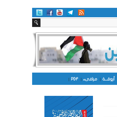
أروقـــة
|
مرافىء
|
PDF
|