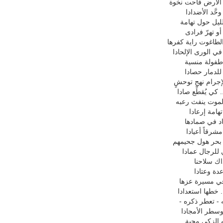
الأرض فاحت نخوة
َّد الأضدادا
ليل حول تهامة
و تهرّ فرادى
طاغوت راية كفرها
في الورى الإلحادا
فولة منسية
للدمار حصادا
جرام نهج توحشٍ
 كي يُقطِّع صادا
لموت ينفث رعبه
امة إرعادا
اد في صمادها
مشرقاً أعيادا
 بحر هول جحيمهم
للرجال عمادا
 ذاك سلاحنا
ة وعتادا
 في مسيرة عزها
. خطها استعدادا
 - تعطر ذكره -
وسطر الأمجادا
ه الزكي محبة