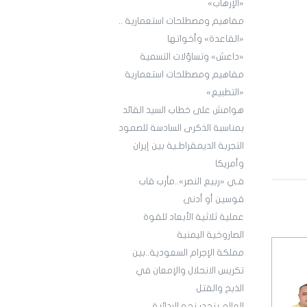
«الإرهاب»
مفاهيم ومصطلحات استعمارية ..
«القاعدة» وأخواتها
«داعش» وتساؤلات التسمية
مفاهيم ومصطلحات استعمارية
«التطبيع»
هوامش على خطاب السيد القائد
بمناسبة الذكرى السادسة للصمود
التجربة الديمقراطـية بين إيران
وأمريكا
فـي «ربيع النصر»..مأرب قاب
قوسين أو أدنى
عملية ثلاثية الأبعاد للقوة
الصاروخية اليمنية
مملكة الإجرام السعودية..بين
تكريس الانحلال والإمعان في
الذبح والقتل
العالم ينحدر نحو البدائية