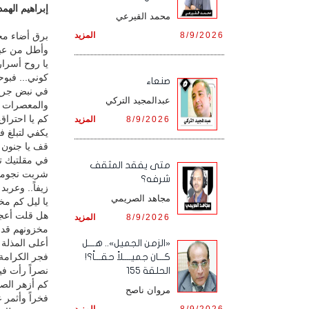
إبراهيم الهمد
محمد القيرعي
8/9/2026
المزيد
برق أضاء محب
وأطل من عبق
يا روح أسرار
كوني... فبوح
صنعاء
في نبض جرح 
عبدالمجيد التركي
والمعصرات ب
كم يا احتراق
8/9/2026
المزيد
يكفي لتبلغ ف
قف يا جنون 
في مقلتيك تغ
متى يفقد المثقف
شربت نجومك
شرفه؟
زيفاً.. وعربد
مجاهد الصريمي
يا ليل كم مخ
هل قلت أعجب
8/9/2026
المزيد
مخزونهم قد
أعلى المذلة
«الزمن الجميل».. هـــل
فجر الكرامة 
كـــان جميــــلاً حقـــاً؟!
نصراً رأت فيه
الحلقة 155
كم أزهر الص
مروان ناصح
فخراً وأثمر 
8/9/2026
المزيد