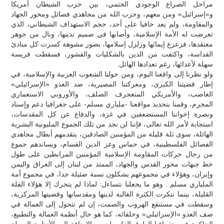
مراحل الصراع الوجودي الحتمي، بين حزب الشيطان أمريكا
و»إسرائيل» ومن معهم، وحزب الله من مجاهدي فصائل ومحور الجهاد
والمقاومة، ولم يعد خافيا على أحد، حجم الاستهداف الشيطاني، الذي
تعرضت له الأمة الإسلامية، وأصابها في صميم تدينها، ونال من جوهر
معتقدها، فزعزع إيمانَها وزلزل إسلامها، بصور مشوهة كسرت كل مبادئ
القداسة، واكتفت من الدين بالشكليات والقشور، فسقطت فريسة
سهلة لأعدائها، رغم تعدادها الهائل.
ولو نظرنا إلى واقعنا اليوم، ومن حولنا الشعوب العربية والإسلامية، في
إطار قضيتنا الكبرى، ومعركتنا المصيرية، ضد العدو «الإسرائيلي»
الغاصب، والأمريكي المتعجرف الصلف، والأوروبي الاستعماري
المجرم، وقمنا بتحديد مواقعنا -ملياري مسلم- على جغرافيا دعم وإسناد
ونصرة إخواننا المستضعفين في غزة، والدفاع عن كل المقدسات،
استجابة لأمر الله تعالى، فإننا لن نجد من تلك الجموع المليونية البشرية
الهائلة، سوى ثلة قليلة من المؤمنين الصادقين، يتقدمهم أبطال مجاهدي
الفصائل الفلسطينية، في حماس وعز الدين القسام، ويساندهم جموع
من رجال حركات المقاومة الإسلامية المؤمنين المرابطين على طول
خط جبهات محور القدس والجهاد، الممتد من لبنان إلى العراق واليمن
وإيران، وهؤلاء في مجموعهم يشكلون نسبة ضئيلة جدا، في مجموع أمة
الملياري مسلم.. وهو ما يجعلنا نتساءل: لماذا لم يتحرك إلا هؤلاء القلة
القليلة، بينما تنكرت الكثرة الغالبة لدينها ومقدساتها وقضيتها المركزية،
وسقطت في مستنقع الهروب والصمت، إن لم تتحول إلى العمالة في
صف العدو «الإسرائيلي» وحلفائه، كما هو حال أنظمة العمالة والتطبيع،
الحاكمة في جغرافيا الطوق الفلسطيني، بالإضافة إلى الأنظمة العميلة