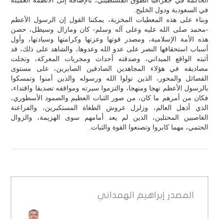
في السعودية ودول الخليج.
وبناء على هذه المعطيات المخزية، يمكننا القول إن الرسول الأعظم
-محمد صلى الله عليه وعلى آله وسلم- كان ومازال وسيظل، حصن
هذه الأمة الإسلامية، ومصدر قوتها وعزتها وكرامتها وسيادتها، وأول
أسباب استحقاقها النصر على عدو الله وعدوها، والشاهد على ذلك، قد
أثبته الواقع الميداني، وصدقته أحداث ومجريات المعركة، وتجلت
مصاديقه في هؤلاء المجاهدين الصادقين الصابرين، على مستوى
الفصائل والمحور، الذين تولوا الله ورسوله والذين آمنوا وتمسكوا
بالرسول الأعظم نهجا ومنهجا، والتزموا سيرته ومواقفه تصديقا واقتداء،
فكان من أمرهم ما كان، من صور الثبات العظيم والصمود الأسطوري،
الذي أذهل العالم، وزلزل عروش الطغاة المستكبرين، والفراعنة
الغاصبين المحتلين، الذين لم يعد أمامهم سوى الهزيمة، والزوال
الحتمي، مهما كابروا وتصنعوا القوة والثبات.
المصدر
إبراهيم الهمداني