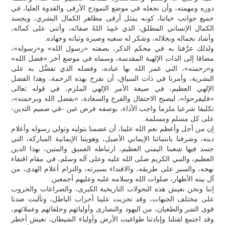
دوره ومهمته، وأن نجعله في موضع النموذج الأرقى والقدوة العليا، في
جميع جوانب حياتنا، كونه يمثل أرقى مظاهر الكمال البشري، ويجسد
الكمال الإنساني المطلق، الذي حَمِدَ اللهُ صفاتَه، وأثنى على كماله،
وأشاد بجماله وبجلاله، وشكر له سعيه وصبره وثباته وجهاده.
ولذلك عرَّفنا به في محكم الذكر، بصفته «رسول الله» و»رسوله»،
مضافا إلى الذات الإلهية المقدسة، وسماه في موضع آخر «فضل الله»
و»رحمته»، التي غمر الله بها عباده، وفضله الذي تفضَّل به على
البشرية، وأمرنا في ذات السياق، أن نفرح بهذه الرحمة، وهذا الفضل
الإلهي العظيم، في صيغة الأمر الإلهي الملزم، في قوله تعالى
«فليفرحوا»، ليصبح الاحتفال والفرح والسعادة، «بفضل الله وبرحمته»،
تكليفا شرعيا ملزما واجب الأداء، بوصفه فرض عين -في صميم التدين-
على كل مسلم ومسلمة.
إن من أجل وأعظم نعم الله علينا، أن عصمنا بتوليه وتولي رسوله وأعلام
دينه، وشرفنا بانتمائنا الإيماني الأصيل، وهويتنا الإيمانية المباركة، التي
جسد فيها شعبنا اليمني العظيم، ارتباطه العميق والمتين، بهذا الدين
العظيم، والنبي الكريم صلى الله عليه وعلى آله وسلم، في مقام اقتفاء
نهجه، والسير على طريقه، والاقتداء بسيرته، والتزام أعلام الهدى، من
آل بيته الأطهار، صلوات الله وسلامه عليه وعليهم أجمعين.
إننا ونحن نعيش هذه التحولات التاريخية الكبرى، والصراعات والحروب
على مختلف الجبهات، وقد تحزبت علينا أحزاب الباطل، وتألبت ضدنا
قوى الشر والطغيان، من اليهود والنصارى وأوليائهم وحلفائهم وعملائهم،
وقد اجتمع لقتلنا وإبادتنا طواغيت الأرض وأولياء الشيطان، نعيش أخطر