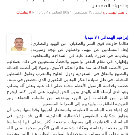
والجهاد المقدس
الأحد , 15 سـبـتـمـبـر , 2024 الساعة 6:56:49 PM
إبراهيم الهمداني
0 تعليقات
إبراهيم الهمداني / لا ميديا -
طالما حاولت قوى الشر والطغيان، من اليهود والنصارى،
إبعاد المسلمين عن نبيهم، وفصلهم عن نهجه وسيرته،
وتقديمه في صورة باهتة غاية في السذاجة والسطحية،
وإظهاره في مقام النقص والسهو والخطأ، مستعينين في ذلك بعملائهم
من الأنظمة الحاكمة، منذ نظام الحكم الأموي، وصولا إلى أنظمة العمالة
والتطبيع والنفاق في السعودية ودول الخليج والمغرب وطوق فلسطين
المحتلة، في ظل سيادة الفكر الوهابي التكفيري الذي تخصص في نسف
عصمة وقداسة الرسول الأعظم محمد صلى الله عليه وعلى آله وسلم،
وهو الذي أرسله الله بالهدى ودين الحق ليظهره على الدين كله، ليخرج
الناس من الظلمات إلى النور، وينقذهم من ظلمات الشقاء، ونير
العبودية للطاغوت، وليهديهم إلى الصراط المستقيم.
إن إحياء هذه المناسبة العظيمة، واستشعار أهميتها وقداستها، يجب أن
يتجاوز شكليات الطقوس الاحتفالية التقليدية، التي قد نؤديها في
المناسبات الاعتيادية، إلى مستويات متقدمة أكثر، يتجلى فيها إحساسنا
الكبير بعظمة وقداسة ومكانة شخصية النبي الأكرم -محمد صلى الله
عليه وعلى آله وسلم- واستحضارنا لمقامه العظيم عند الله، وعظمة