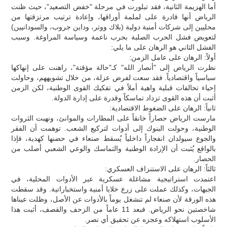
أما الهزيمة الثانية، فقد تبلورت في مرحلة "خفض التصعيد"، حيث ظنت
الرياض أنها قادرة على لملمة أوراقها، وإعادة ترتيب مرتزقتها من
محليين إلى شركات أمنية دولية (بلاك ووتر، وداين جروب، والسودانيين)
لتعويض فشل الحرب الصلبة بحرب ناعمة وسياسة المراوغة. وسبب
الفشل الثاني هو الرهان على ما يلي:
أولاً: الرهان على عامل الزمن:
نظرت الرياض إلى "أنصار الله" كـ"حالة مؤقتة"، راهنت على إنهاكها
سياسياً واقتصادياً. فقد سعت لفرض عزلة، من خلال تشويههم، وحاولت
إحياء تحالفات قبلية واهية أملاً في تفكيك القوى الوطنية، لكن الزمن
أثبت أن هذه القوى تزداد تماسكاً وقدرة على إدارة الدولة.
ثانياً: الرهان على الضغوط الاقتصادية:
مارست الرياض حصاراً خانقاً على المطارات والموانئ، ونهبت الثروات
الوطنية، وحولت البنوك إلى أدوات لتركيع الشعب. توهمت أن الفقر
والجوع سيولدان انفجاراً داخلياً يُسقط صنعاء في حضنها كهدية، فإذا
بالواقع يُثبت أن الإرادة الوطنية والتماسك والوعي الشعبي أصلب من
الحصار.
ثالثاً: الرهان على الاستنزاف العسكري:
اعتمدت استراتيجية مشاغلة عسكرية عبر الأدوات المحلية، في
الجبهات، وكذلك عملت على زرع خلايا أمنية واستخباراتية. وقد سقطت
هذه الورقة لأن صنعاء لم تنشغل يوماً بالأدوات عن الأصل، وظلت عيناها
شاخصتين نحو الرياض. فبعد 11 عاماً من الزحف والقصف، أثبت هذا
الأسلوب استهلاكه وعجزه عن تحقيق أي نصر.