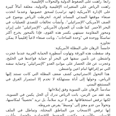
رابعاً: راهنت على الضغوط الدولية والتحولات الإقليمية:
راهنت الرياض على المتغيرات الإقليمية والدولية، معلقة آمالاً كبيرة
على الإدارة الأمريكية (عهد ترامب) لسحق خصومها. وعندما اتخذت
صنعاء موقفها المبدئي المساند لغزة، انخرطت الرياض بوضوح في
الصف الأمريكي-"الإسرائيلي"، وأنشأت تحالفات للتصدي للعمليات في
البحر الأحمر. كما ظنت أن العدوان الأمريكي -"الإسرائيلي" على إيران
ومحور المقاومة سينتهي بكسر هذه القوى، فإذا بالمحور يخرج أكثر
تماسكاً ووحدة في "وحدة الساحات"، وباتت صنعاء لاعباً إقليمياً لا يمكن
تجاوزه.
خامساً: الرهان على المظلة الأمريكية:
وقد سقطت هذه الورقة وتهاوت أسطورة الحماية الغربية عندما عجزت
واشنطن عن تأمين سفنها في البحر أو حماية قواعدها في الخليج،
وعجزت عن فك الحصار على موانئ العدو "الإسرائيلي" وحماية سفنه
التي تم إغراقها امام اعين واشنطن.
هذا التحول الاستراتيجي كشف ضعف المظلة التي كانت تستند إليها
الرياض، وحولها إلى أداة مستهلكة لا تخدم إلا استمرار الغرق في
المستنقع اليمني.
سادساً: الرهان على التسوية وفق إملاءاتها:
بعد عقد من الزمن، باتت الرياض تدرك أن الحل يكمن في التسوية،
لكنها ترفض استحقاقاتها. هي لا تريد سلاماً، بل تريد "تحصيناً" لمكاسبها،
وتحولاً من عدو معتدٍ إلى "وسيط" يفرض شروطه.
إنها ترفض الانسحاب من المناطق المحتلة، وتماطل في الملف
الإنساني والأسرى، وكثفت الضغوط الاقتصادية والحصار وأثارت