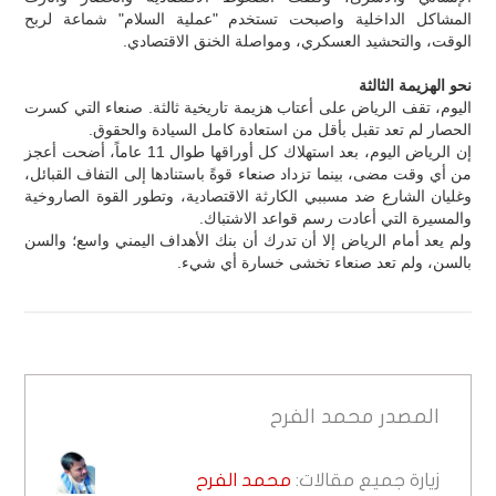
المشاكل الداخلية واصبحت تستخدم "عملية السلام" شماعة لربح
الوقت، والتحشيد العسكري، ومواصلة الخنق الاقتصادي.
نحو الهزيمة الثالثة
اليوم، تقف الرياض على أعتاب هزيمة تاريخية ثالثة. صنعاء التي كسرت
الحصار لم تعد تقبل بأقل من استعادة كامل السيادة والحقوق.
إن الرياض اليوم، بعد استهلاك كل أوراقها طوال 11 عاماً، أضحت أعجز
من أي وقت مضى، بينما تزداد صنعاء قوةً باستنادها إلى التفاف القبائل،
وغليان الشارع ضد مسببي الكارثة الاقتصادية، وتطور القوة الصاروخية
والمسيرة التي أعادت رسم قواعد الاشتباك.
ولم يعد أمام الرياض إلا أن تدرك أن بنك الأهداف اليمني واسع؛ والسن
بالسن، ولم تعد صنعاء تخشى خسارة أي شيء.
المصدر
محمد الفرح
زيارة جميع مقالات:
محمد الفرح