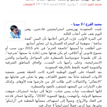
الثلاثاء , 7 يـولـيـو , 2026 الساعة 7:19:15 PM
محمد الفرح
0 تعليقات
محمد الفرح / لا ميديا -
مُنيت السعودية بهزيمتين استراتيجيتين فادحتين، وهي
اليوم تقف على أعتاب الثالثة.
في المرة الأولى، غرّت الرياض أحلامها بأن اليمن "لقمة
سائغة"، متوهمةً أن المعركة العسكرية لن تتجاوز أسابيع.
حين أطلقت ما أسمتها "عاصفة الحزم" في عام 2015 دون سبب أو
مسوغ قانوني أو أخلاقي، لم يكن هدفها مجرد إعادة ما سمتها "شرعية"،
بل كان طموحاً جيوسياسياً بالسيطرة على السواحل والموانئ والجزر
الاستراتيجية، وعلى رأسها باب المندب، وإلحاق المناطق الشرقية
والجنوبية الغنية بالنفط بالخارطة السعودية.
بعد القضاء على القوى الوطنية الحرة كانت الخطة تقضي بتصفية
الأدوات المحلية تباعاً بعد تحقيق الأهداف، وهو ما تجلى في تعاملها مع
"الانتقالي" والاغتيالات التي طالت كل من عارضوا هذه الأوهام، وكذلك
طرد الإمارات من المشهد لتستفرد بالنفوذ والسيطرة.
لكنها اصطدمت بثبات يمني صلب، جرّها إلى دوامة استنزاف شوهت
سمعتها الدولية، وأجهضت رؤيتها التنموية "2030"، وكبّدتها خسائر فادحة
في العتاد والأرواح، وصولاً إلى استهداف منشآتها النفطية في "أرامكو"
وغيرها، مما كرس فشلاً استراتيجياً لا جدال فيه.