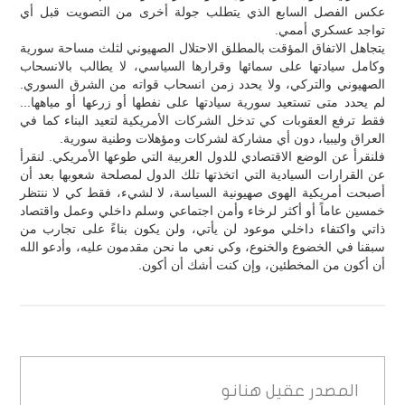
عكس الفصل السابع الذي يتطلب جولة أخرى من التصويت قبل أي
تواجد عسكري أممي.
يتجاهل الاتفاق المؤقت بالمطلق الاحتلال الصهيوني لثلث مساحة سورية
وكامل سيادتها على سمائها وقرارها السياسي، لا يطالب بالانسحاب
الصهيوني والتركي، ولا يحدد زمن انسحاب قواته من الشرق السوري.
لم يحدد متى تستعيد سورية سيادتها على نفطها أو زرعها أو مياهها...
فقط ترفع العقوبات كي تدخل الشركات الأمريكية لتعيد البناء كما في
العراق وليبيا، دون أي مشاركة لشركات ومؤهلات وطنية سورية.
فلنقرأ عن الوضع الاقتصادي للدول العربية التي طوعها الأمريكي. لنقرأ
عن القرارات السيادية التي اتخذتها تلك الدول لمصلحة شعوبها بعد أن
أصبحت أمريكية الهوى صهيونية السياسة، لا لشيء، فقط كي لا ننتظر
خمسين عاماً أو أكثر لرخاء وأمن اجتماعي وسلم داخلي وعمل واقتصاد
ذاتي واكتفاء داخلي موعود لن يأتي، ولن يكون بناءً على تجارب من
سبقنا في الخضوع والخنوع، وكي نعي ما نحن مقدمون عليه، وأدعو الله
أن أكون من المخطئين، وإن كنت أشك أن أكون.
المصدر
عقيل هنانو