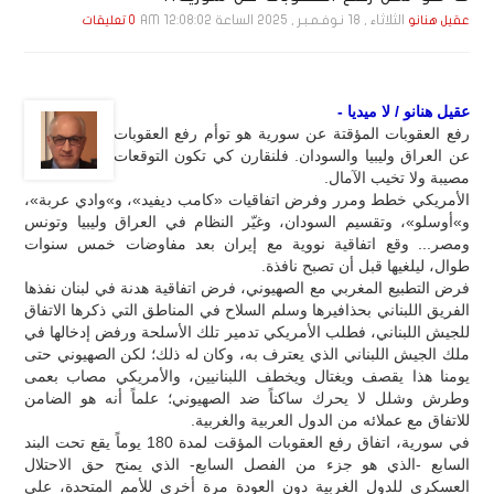
الثلاثاء , 18 نـوفـمـبـر , 2025 الساعة 12:08:02 AM
عقيل هنانو
0 تعليقات
عقيل هنانو / لا ميديا -
رفع العقوبات المؤقتة عن سورية هو توأم رفع العقوبات
عن العراق وليبيا والسودان. فلنقارن كي تكون التوقعات
مصيبة ولا تخيب الآمال.
الأمريكي خطط ومرر وفرض اتفاقيات «كامب ديفيد»، و»وادي عربة»،
و»أوسلو»، وتقسيم السودان، وغيّر النظام في العراق وليبيا وتونس
ومصر... وقع اتفاقية نووية مع إيران بعد مفاوضات خمس سنوات
طوال، ليلغيها قبل أن تصبح نافذة.
فرض التطبيع المغربي مع الصهيوني، فرض اتفاقية هدنة في لبنان نفذها
الفريق اللبناني بحذافيرها وسلم السلاح في المناطق التي ذكرها الاتفاق
للجيش اللبناني، فطلب الأمريكي تدمير تلك الأسلحة ورفض إدخالها في
ملك الجيش اللبناني الذي يعترف به، وكان له ذلك؛ لكن الصهيوني حتى
يومنا هذا يقصف ويغتال ويخطف اللبنانيين، والأمريكي مصاب بعمى
وطرش وشلل لا يحرك ساكناً ضد الصهيوني؛ علماً أنه هو الضامن
للاتفاق مع عملائه من الدول العربية والغربية.
في سورية، اتفاق رفع العقوبات المؤقت لمدة 180 يوماً يقع تحت البند
السابع -الذي هو جزء من الفصل السابع- الذي يمنح حق الاحتلال
العسكري للدول الغربية دون العودة مرة أخرى للأمم المتحدة، على