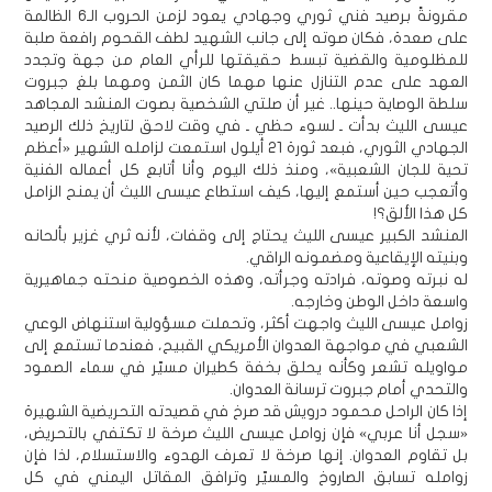
مقرونةً برصيد فني ثوري وجهادي يعود لزمن الحروب الـ6 الظالمة
على صعدة، فكان صوته إلى جانب الشهيد لطف القحوم رافعة صلبة
للمظلومية والقضية تبسط حقيقتها للرأي العام من جهة وتجدد
العهد على عدم التنازل عنها مهما كان الثمن ومهما بلغ جبروت
سلطة الوصاية حينها.. غير أن صلتي الشخصية بصوت المنشد المجاهد
عيسى الليث بدأت ـ لسوء حظي ـ في وقت لاحق لتاريخ ذلك الرصيد
الجهادي الثوري، فبعد ثورة 21 أيلول استمعت لزامله الشهير «أعظم
تحية للجان الشعبية»، ومنذ ذلك اليوم وأنا أتابع كل أعماله الفنية
وأتعجب حين أستمع إليها، كيف استطاع عيسى الليث أن يمنح الزامل
كل هذا الألق؟!
المنشد الكبير عيسى الليث يحتاج إلى وقفات، لأنه ثري غزير بألحانه
وبنيته الإيقاعية ومضمونه الراقي.
له نبرته وصوته، فرادته وجرأته، وهذه الخصوصية منحته جماهيرية
واسعة داخل الوطن وخارجه.
زوامل عيسى الليث واجهت أكثر، وتحملت مسؤولية استنهاض الوعي
الشعبي في مواجهة العدوان الأمريكي القبيح، فعندما تستمع إلى
مواويله تشعر وكأنه يحلق بخفة كطيران مسيّر في سماء الصمود
والتحدي أمام جبروت ترسانة العدوان.
إذا كان الراحل محمود درويش قد صرخ في قصيدته التحريضية الشهيرة
«سجل أنا عربي» فإن زوامل عيسى الليث صرخة لا تكتفي بالتحريض،
بل تقاوم العدوان. إنها صرخة لا تعرف الهدوء والاستسلام، لذا فإن
زوامله تسابق الصاروخ والمسيّر وترافق المقاتل اليمني في كل