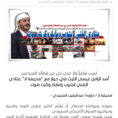
تم النشر بواسطة
صحيفة لا / حاوره/ عبدالرقيب المجيدي
لست شاعراً ولا غنى لي عن قصائد المبدعين
أسد الزامل عيسى الليث في حوار مع "صحيفة لا" :عتادي
الفني لابتوب ومايك وكرت صوت
صحيفة لا / حاوره/ عبدالرقيب المجيدي -
بصوته وبزوامله استطاع أن يُعلّم الكثير معنى الثورة والحرية
ومواجهة العدوان الأمريكي السعودي.
ضربت شهرة عيسى الليث عميقاً في الذاكرة الشعبية لأحرار اليمن