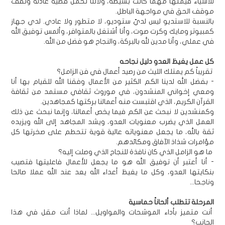
للأشياء قيمتها مهما كانت بسيطة، ولأننا نحمل قضية عادلة ونقف
موقف الحق في مواجهة الباطل.
بالنسبة للاستديو ليس لديّ ستوديو، لا متطور ولا عادي. لدي جهاز
كمبيوتر ومايك وكرت صوت، وأنا أشتغل بالمتوافر، وألمس توفيق الله
في عملي، وأنا مدين لله بالبركة، والنجاح هو فضل من الله.
كل عمل يغيظ العدو دليل نجاحه
تقريباً كم يمتلك الليث من رصيد أعمال في فن الزامل؟
- بفضل الله لدينا الكم الكثير من الأعمال وفقنا الله للقيام بها أنا
ومعي إخواني المنشدون، في موروث ثقافي مستمد من ثقافة
القرآن الكريم، الذي اقتبست منه أعمالنا بركتها كمجاهدين.
وكمنشدين لا نبحث عن الكم فيما يخص أعمالنا، وإنما نبحث عن ذلك
العمل الذي يضرب معنويات العدو، ويشد المجاهد إلى الله ويزيده
ثقة بالله، ما يجعل معنوياته عالية قوية تتحطم على صخرتها كل
مؤامرات شذاذ الآفاق ومكائدهم.
ما هو الزامل الذي كان نافذة للنجاح الذي وصلت إليه؟
- أنا أعتبر أن توفيق الله هو ما يجعل للأعمال فاعليتها فتصيب
بنكايتها العدو، وكل ما يغيظ أعداء الله يعد عند الله عملا صالحا
وناجحا...
المرحلة تتطلب ألحاناً حماسية
أنت متميز بأداء الموشحات والمواويل... لماذا أنت مقل في هذا
الجانب؟