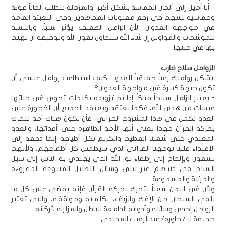
- أنا أميل إلى ألحان الحماسة بشكل أكبر، والمرحلة تتطلب ألحاناً قوية
وحماسية تسهم في رفع معنويات المجاهدين وفي التعبئة العامة
في مواجهة العدوان، لأن الزامل الضعيف يؤثر سلباً. وبالنسبة
للموشحات والمواويل إن شاء الله سنحاول بعون الله وتوفيقه أن نهتم
بها في حينها.
الزوامل سلاح ضارب
تشكل زواملك رعباً حقيقياً للعدو... كيف استطاعت زوامل عيسى أن
تكون جبهة كبيرة في مواجهة العدوان؟
- يعتبر الزامل سلاحاً فتاكاً إذا تم تزويده بكلمات تحوي في طياتها
قبسات من هدى الله، فكما نعتقد ويعتقد الجميع أن الخطورة على
العدو تكمن في هذا المشروع القرآني، فأن تكون هناك أمة تتحرك
بحركة القرآن فهذا يعني أنها الأمة الظاهرة على أعدائها، والعدو
المعتدي على شعبنا العظيم والكريم بكل أطيافه إنما دفعه إلى
الاعتداء علينا توجهنا القرآني الذي سيطمس كل أطماعهم، ولأنهم
يسعون وبإلحاح إلى إطفاء نور الله الذي يهتدي به الناس إلى سبل
السلام في دنياهم عبر تبني وسائل التضليل المتنوعة المقروءة
والمرئية والمسموعة.
ولأن في اليمن شعباً يتحرك بحركة القرآن فإنه يقضي على كل ما
يلقي الشيطان من الإفك والزيف، بكلماته ومواقفه، والتي تعتبر
الزوامل إحدى وسائله وأدواته الدامغة للباطل والمزلزلة لأركانه.
صحيفة لا / حاوره/ عبدالرقيب المجيدي