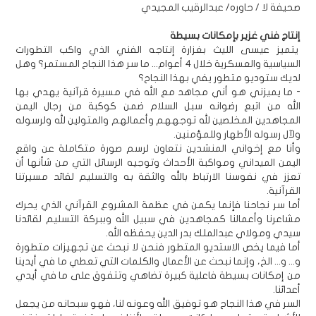
صحيفة لا / حاوره/ عبدالرقيب المجيدي
إنتاج فني غزير بإمكانات بسيطة
يتميز عيسى الليث بغزارة إنتاجه الفني الذي واكب التطورات
السياسية والعسكرية خلال 4 أعوام... ما سر هذا النجاح المستمر؟ وهل
لديك ستوديو متطور يفي بهذا النجاح؟
- ما يميزني هو أني مجاهد مع الله في مسيرة قرآنية يهدي بها
الله من اتبع رضوانه سبل السلام ضمن كوكبة من رجال اليمن
المجاهدين المخلصين لله توجههم وأعمالهم والمتولين لله ولرسوله
ولآل رسوله الأطهار وللمؤمنين.
وأنا مع إخواني المنشدين نتعاون لرسم صورة متكاملة عن واقع
اليمن الميداني ومواكبة الأحداث وتوجيه الرسائل التي من شأنها أن
تعزز في نفوسنا الارتباط بالله والثقة به والتسليم لقائد مسيرتنا
القرآنية.
أما سر نجاحنا فإنما يكمن في عظمة المشروع القرآني الذي يحرك
مشاعرنا وأعمالنا كمجاهدين في سبيل الله وببركة التسليم لقائدنا
سيدي ومولاي عبدالملك بدر الدين يحفظه الله.
أما فيما يخص الاستديو المتطور فنحن لا نبحث عن تجهيزات متطورة
و... و... الخ، وإنما نبحث عن الأعمال والكلمات التي تعطي ما في أيدينا
من إمكانات بسيطة فاعلية كبيرة تضاهي وتتفوق على ما في أيدي
أعدائنا.
السر في هذا النجاح هو توفيق الله وعونه لنا، فهو سبحانه من يجعل