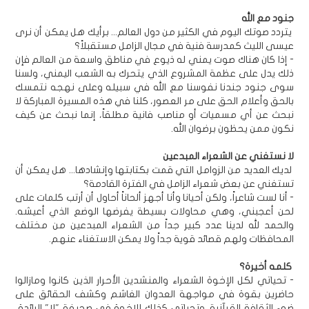
جنود مع الله
يتردد صوتك اليوم في الكثير من دول العالم... برأيك هل يمكن أن نرى
عيسى الليث كمدرسة فنية في مجال الزامل مستقبلاً؟
- إذا كان هناك صوت يمني له ذيوع في مناطق واسعة من العالم فإن
ذلك يدل على عظمة المشروع الذي يتحرك به الشعب اليمني، ولسنا
سوى جنود جندنا نفوسنا مع الله في سبيله وعلى نهجه نتمسك
بالحق وأعلام الحق على مر العصور، كلنا في هذه المسيرة المباركة لا
نبحث عن أي مسميات أو مناصب فانية مطلقاً، إنما نبحث عن كيف
نكون ممن يحظون برضوان الله.
لا نستغني عن الشعراء المبدعين
لديك العديد من الزوامل التي قمت بكتابتها وإنشادها... هل يمكن أن
تستغني عن بعض شعراء الزامل في الفترة القادمة؟
- أنا لست شاعراً، ولكن أحيانا وأنا أجهز ألحاناً أحاول أن أرتب كلمات على
لحن أعجبني، وهي محاولات بسيطة يفرضها الوضع الذي أعيشه.
والحمد لله لدينا عدد كبير جداً من الشعراء المبدعين من مختلف
المحافظات ولهم قصائد قوية جداً ولا يمكن الاستغناء عنهم.
كلمه أخيرة؟
- تحياتي لكل الإخوة الشعراء والمنشدين الأحرار الذين كانوا ومازالوا
حاضرين بقوة في مواجهة العدوان الغاشم وكشف الحقائق على
ضوء الثقافة القرآنية. وتحياتي كذلك للإخوة في صحيفة "لا" الرائدة،