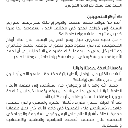
السيد عبد الملك بدر الدين الحوثي.
دك أوكار المتصهينين
أنتم من مواليد خميس مشيط، واليوم زواملك تعبر برفقة الصواريخ
اليمنية إلى قواعد العدو في مختلف المدن السعودية بما فيها
خميس مشيط... ما شعورك تجاه ذلك؟
- من ناحية شعوري حيال وقع الصواريخ اليمنية التي تدك أوكار
المتصهينين من بني سعود فهو شعور لا يوصف، تختلج مشاعري
ومشاعر كل يمني حر، يدفعنا ذلك وغيره من الانتصارات إلى أن نحمد
الله ونقدسه ونشكره في سجدات شكر بامتداد تراب وطننا الطاهر.
رؤوسنا شامخة بهويتنا وتراثنا
أنشدت الكثير من الزوامل بألحان تراثية مختلفة... ما هو اللحن أو اللون
الذي لا يزال غائباً في زواملك؟
- مكننا الله وهدانا أنا وإخواني من المنشدين إلى تفعيل الألحان
الخاصة بتراثنا اليمني بما من شأنه أن يرفع رؤوسنا كيمنيين شامخة
بهويتنا وثقافتنا المستوحاة من آيات كتاب الله.
كما أن التراث اليمني مليء بالألحان الكثيرة والمميزة والتي سنعمل
جاهدين كمنشدين على تفعيلها في قادم الأيام كي تصل صفعاتنا
مدوية لتحالف أشرار العالم على اليمن وقوى المقاومة والجهاد في
المنطقة على مختلف الأصعدة السياسية والثقافية والاقتصادية
والعسكرية.