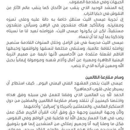
الجبهات وفي مقدمة الصفوف.
إنه المنشد الوحيد الذي ينقب عن الألحان كما ينقب عالم الآثار عن
النقوش في خبايا التراب.
إن تجربة عيسى الليث ستظل خاصة به دالة عليه وعلى تميزه
ومغايرته، وبالتأكيد هناك منشدون في الراهن وسيأتي منشدون
مستقبلاً، لكن لن يكونوا عيسى الليث، فزوامله تعيد لنا ما نسيناه
وتذكرنا بما أريد لنا أن ننساه.
عيسى الليث مدرسة في فن الزامل. وخلال السنوات القادمة ستصبح
زوامله ثقافة عالمية، وستبقى مخلصة لنسقها ولواقعها وخيطها
الناظم لشعلة متقدة من الأحاسيس لأنها نابعة من صميم التربة
اليمنية الطاهرة ومعبرة عن آمال وآلام شعبه وموصولة إيمانياً بحبل
الله ومعين قرآنه الذي لا ينضب.
وسام مقارعة الظالمين
عيسى الليث يتصدر المشهد الفني اليمني اليوم... كيف استطاع أن
يسيطر على قلوب الجماهير؟
الحمد لله رب العالمين الذي وفقنا للعمل في سبيله وفق هداه
واختصنا كيمنيين أن نتقلد وسام مقارعة الظالمين والمضلين من دول
الاستكبار العالمي، والمتمثلين بأمريكا و"إسرائيل" وأذنابهما.
ولأن وجهة اليمنيين وجهة حق وفق آيات القرآن الكريم فكل عمل
يصب في هذا المسار يجعل اللهُ له فاعلية في الواقع وفي النفوس،
فكل ما وصلنا إليه أنا وجميع زملائي من المنشدين إنما هو بتوفيق
الله وتسديده وببركة هذه المسيرة، والعلم القائد سيدي ومولاي