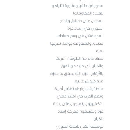
محور فيلادلفيا ومناورة نتنياهو
لإفساد المفاوضات!
العدوان على دمشق والدور
السوري في إسناد غزة
العدو فشل في رسم معادلات
جديدة..والمقاومة تواصل نصرتها
لغزة
حصاد عام من الطوفان..أمريكا
والكيان إلى مزيد من الغرق
بالأرقام.. حزب الله يحقق ما عجزت
عنه جيوش عربية
«الجنائية الدولية» تفضح أمريكا
وتضع العرب في اختبار عملي
التكفيريون يتفرجون على إبادة
غزة ويفتتحون معركة إسناد
للكيان
توظيف الكيان للحدث السوري