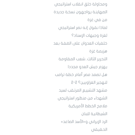
ومحاولة خلق انقلاب استراتيجي
الصهاينة يواجهون نسخة جديدة
من في غزة
لماذا نقول إنه نصر استراتيجي
لغزة وجبهات الإسناد؟
خلفيات العدوان على الضفة بعد
هزيمة غزة
التحرير الثالث..شعب المقاومة
يهزم جيش العدو مجددا
هل تصمد مصر أمام خطة ترامب
لتهجير الغزاويين؟ 2-2
مشهد التشييع المرتقب لسيد
الشهداء من منظور استراتيجي
ملامح الخطط الأمريكية
الشيطانية للبنان
الرد الإيراني و«الأسد الصاعد»
الحقيقي