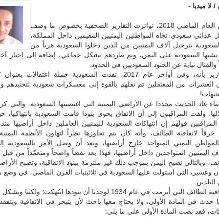
لا ميديا -
في يناير من العام الماضي 2018، تواترت التقارير الصحفية بخصوص ما وصف
ل عدائي سعودي تجاه المواطنين اليمنيين المقيمين داخل المملكة،
سعودية بترحيل آلاف اليمنيين من الذين دخلوا السعودية هرباً من
تشنها السعودية على اليمن، وتم طردهم بشكل جماعي، إضافة إلى إجبار آخ
 والقتال نيابة عن الجنود السعوديين في الحدود.
وأفادت التقارير بأنه، وفي أواخر عام 2017، نفذت السعودية حملة اعتقالات ب
 العشرات من المعتقلين تم نقلهم بالقوة إلى معسكرات سعودية لتجنيدهم وال
جبهات!
ناء عاد الحديث مجددا عن الأراضي اليمنية التي اغتصبتها السعودية، والتي ك
لها. ولفت المراقبون إلى أن الاتفاق يحوي بنودا قامت السعودية بانتهاكها، 
المراقبين قولهم إن انتهاكات السعودية لليمنيين العاملين داخل أراضيها منذ
 خرقاً لاتفاقية الطائف، وأنه كان يتم تجاوزها نظراً لتهاون الأنظمة اليمنية
بالمواطن اليمني المتواجد خارج أراضيها، وبعد أن وصل الأمر بالسعودية إل
ف اليمنيين المتواجدين داخل أراضيها، فهذا يعد نقضاً واضحاً ومتعمّداً من قبل 
ائف، وبالتالي تصبح اليمن بموجب ذلك غير ملتزمة ببنود الاتفاقية، وتصبح الأراضي
ن وعسير، التي استولت عليها السعودية في ثلاثينيات القرن الماضي، في وضع 
لبلدين...
ولو عدنا لاتفاقية الطائف التي أبرمت في عام 1934 لوجدنا أن بنودها انتُهكت؛ ولكن
ا حدث في المادة الأولى، ولا يحتاج معها باحث لأن يتبحر في الاتفاقية ويتفقد 
كات، فقد نصت المادة الأولى على ما يلي: