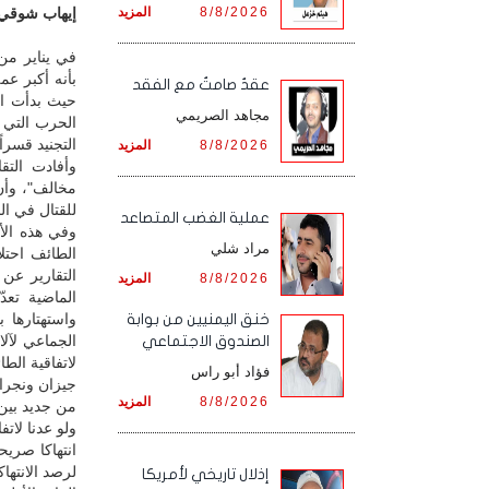
8/8/2026
المزيد
إيهاب شوقي / 
بأنه أكبر عم
عقدٌ صامتٌ مع الفقد
حيث بدأت ال
مجاهد الصريمي
الحرب التي 
التجنيد قسراً
8/8/2026
المزيد
مخالف"، وأن
للقتال في ال
‏عملية الغضب المتصاعد
وفي هذه الأث
مراد شلي
الطائف احتلا
التقارير عن 
8/8/2026
المزيد
الماضية تعدّ
واستهتارها 
خنق اليمنيين من بوابة
الجماعي لآلا
الصندوق الاجتماعي
لاتفاقية الط
فؤاد أبو راس
جيزان ونجرا
8/8/2026
المزيد
من جديد بين ا
انتهاكا صريح
لرصد الانتها
إذلال تاريخي لأمريكا