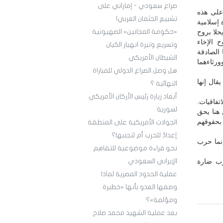
صراع سعودي - إماراتي على
 على هذه
تشييع الجثمان العربي!
 إسلامية
يحلا بروح
«حكومة المجانين» الصهيونية
ح الإخاء
وتسريع وتيرة انهيار الكيان
 الصادقة
الشيطان الأمريكي
ورثاءهما
هل وصل الصراع الدولي للمباراة
 أن يقال إنها
النهائية ؟
أبعاد زيارة رئيس الأركان الأمريكي
تفاقيات.
لسورية
 هنا يحق
معاهدة الطائف 1934، والمطالبة بحقوقهم
الجولات الأمريكية على المنطقة
إعدادٌ للحرب أم لتجنبها؟
نما حرب
نحو قراءة موضوعية للتفاهم
ورب ضارة
الإيراني السعودي
عملية الحدود المصرية لماذا
وصفها العدو بأنها «خطيرة
ومؤلمة»؟
بعد عملية الشهيد محمد صلاح