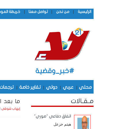
|
|
|
الرئيسية
من نحن
تواصل معنا
خريطة المو
#خبر_وقضية
محلي
|
عربي
|
دولي
|
تقارير خاصة
|
ترجمات
مـقـالات
ما بعد ا
الجمع
إيهاب شوقي
اتفاق دفاعي "صوري"
هيثم خزعل