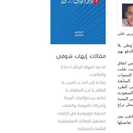
رين على
عنوان "وطن بلا
دفع بهم
مقالات إيهاب شوقي
رس اتفاق
ما بعد انتهاك الرياض لـ«جدة
حيث نقلت
 السنوات
والطائف»
 السابقة
رسالـة إلى النخــب العربيـــة
ى الطرد
الغاضبــة مـن المقاومــة
السعودية
تناغم بين مؤامرات أمريكا
 اليمنية
محل نزاع
وتحركات الموساد والعملاء
محرقة صهيونية في الإمارات
نا وبشكل لافت نجد
مستقبل الرهانات الاستعمارية
تفاصيلها
البائسة بالمنطقة