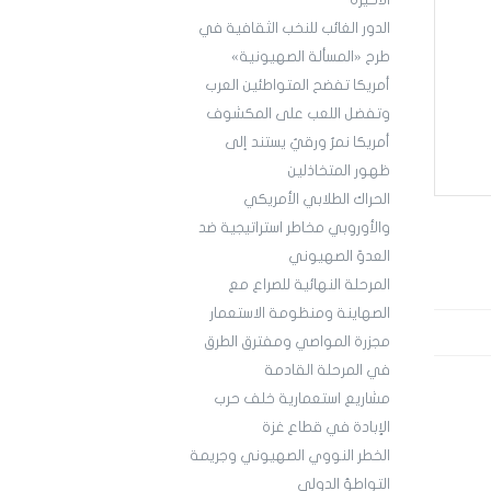
الأخيرة
الدور الغائب للنخب الثقافية في
طرح «المسألة الصهيونية»
أمريكا تفضح المتواطئين العرب
وتفضل اللعب على المكشوف
أمريكا نمرٌ ورقيٌ يستند إلى
ظهور المتخاذلين
الحراك الطلابي الأمريكي
والأوروبي مخاطر استراتيجية ضد
العدوّ الصهيوني
المرحلة النهائية للصراع مع
الصهاينة ومنظومة الاستعمار
مجزرة المواصي ومفترق الطرق
في المرحلة القادمة
مشاريع استعمارية خلف حرب
الإبادة في قطاع غزة
الخطر النووي الصهيوني وجريمة
التواطؤ الدولي