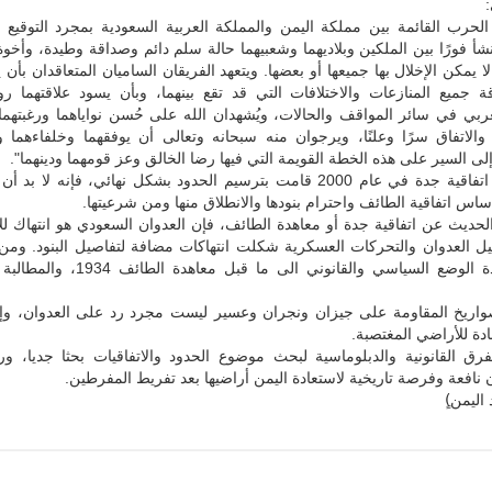
:
 الحرب القائمة بين مملكة اليمن والمملكة العربية السعودية بمجرد التوقيع
نشأ فورًا بين الملكين وبلاديهما وشعبيهما حالة سلم دائم وصداقة وطيدة، وأخوة
ا يمكن الإخلال بها جميعها أو بعضها. ويتعهد الفريقان الساميان المتعاقدان بأن 
ة جميع المنازعات والاختلافات التي قد تقع بينهما، وبأن يسود علاقتهما رو
ربي في سائر المواقف والحالات، ويُشهدان الله على حُسن نواياهما ورغبتهما
والاتفاق سرًا وعلنًا، ويرجوان منه سبحانه وتعالى أن يوفقهما وخلفاءهما و
لى السير على هذه الخطة القويمة التي فيها رضا الخالق وعز قومهما ودينهما".
واذا قيل إن اتفاقية جدة في عام 2000 قامت بترسيم الحدود بشكل نهائي، فإنه لا بد
س اتفاقية الطائف واحترام بنودها والانطلاق منها ومن شرعيتها.
حديث عن اتفاقية جدة أو معاهدة الطائف، فإن العدوان السعودي هو انتهاك للا
يل العدوان والتحركات العسكرية شكلت انتهاكات مضافة لتفاصيل البنود. ومن
لليمنيين إعادة الوضع السياسي والقانوني الى ما قبل 
واريخ المقاومة على جيزان ونجران وعسير ليست مجرد رد على العدوان، وإ
دة للأراضي المغتصبة.
لفرق القانونية والدبلوماسية لبحث موضوع الحدود والاتفاقيات بحثا جديا، 
 نافعة وفرصة تاريخية لاستعادة اليمن أراضيها بعد تفريط المفرطين.
ليمن)ٍ