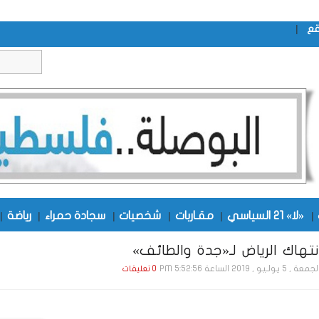
|
قع
|
«لا» 21 السياسي
|
مقـاربات
|
شخصيات
|
سجادة حمراء
|
رياضة
|
نتهاك الرياض لـ«جدة والطائف»
ة , 5 يـولـيـو , 2019 الساعة 5:52:56 PM
0 تعليقات