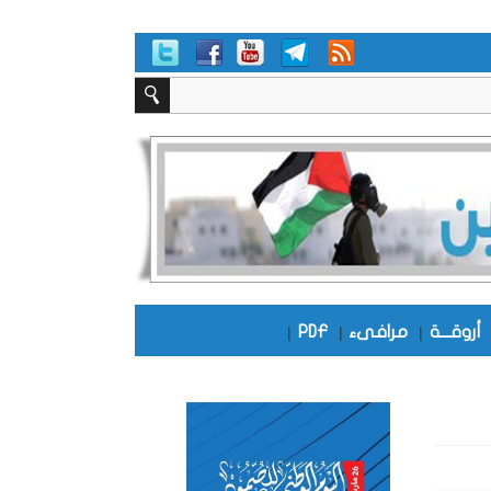
أروقـــة
|
مرافىء
|
PDF
|