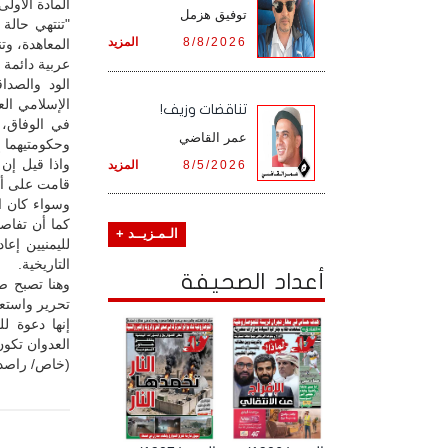
المادة الأولى
توفيق هزمل
"تنتهي حالة
8/8/2026
المزيد
المعاهدة، وت
عربية دائمة ل
الود والصداق
الإسلامي الع
تناقضات وزيف!
في الوفاق، 
عمر القاضي
وحكومتيهما إ
8/5/2026
المزيد
قامت على أسا
وسواء كان ال
كما أن تفاص
الـمـزيــد +
التاريخية.
أعداد الصحيفة
وهنا تصبح ص
تحرير واستعا
إنها دعوة ل
العدوان تكون
(خاص/ راصد ا