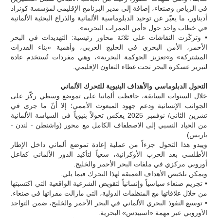
في الرياض وصنعاء، إضافة إلى مدير البرنامج الإقليمي لمؤسسة كونراد
أديناور، ما يعبّر عن توحيد الدبلوماسية الألمانية والذراع البحثية الألمانية
في خطاب واحد حول «أمن الممرات البحرية».
• وتركّزت النقاشات على ثلاثة محاور رئيسية: التهديدات في البحر
الأحمر، الأمن البحري في الخليج العربي، وأهمية «بناء القدرات
المشتركة» و»تعزيز الحوكمة البحرية»، وهي مفردات تُستخدم عادة
لتبرير عسكرة البحر تحت غطاء التعاون الإقليمي.
التحول الدبلوماسي والأهداف البنيوية للتحرك الألماني
خلال السنوات السابقة، حافظت ألمانيا على تموضع وسطي ركّز على
الجوانب الإنسانية ودعم جهود المبعوث الأممي؛ إلا أنّ ما جرى في
تشرين الثاني/ نوفمبر 2025 يعكس تحولاً بنيوياً في السياسة الألمانية
من الحياد النسبي إلى الاصطفاف الكامل مع محور (واشنطن - لندن -
باريس).
ويبدو هذا التحول جزءاً من عملية إعادة تموضع ألماني داخل الإطار
الأطلسي بعد الحرب الأوكرانية، سعياً لتأكيد الدور الألماني كفاعل
أوروبي مركزي في ملفات البحر الأحمر والخليج.
ويمكن تلخيص الأهداف العميقة لهذا التحرك فيما يلي:
• تجريم صنعاء سياسياً وإنسانياً لتقويض الشرعية الواقعية التي اكتسبتها
من خلال علاقاتها مع المنظمات الدولية، التي مازالت مقراتها في صنعاء.
• توسيع النفوذ البحري الألماني في البحر الأحمر والخليج، ضمن التواجد
الأوروبي عبر مهمة «اسبيدس» البحرية.