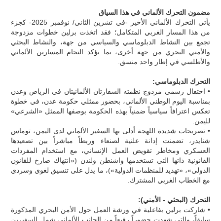
مضمون التحرك الألماني في هذا السياق
يأتي التحرك الألماني الأخير -في تشرين الثاني/ نوفمبر 2025- كجزء
من هذا المسار الغربي المتكامل؛ فقد اتخذت برلين خطوات مزدوجة
تجمع بين النشاط الدبلوماسي والسياسي من جهة، والنشاط البحثي
والأمني البحري من جهة أخرى، بما يؤكد التحام المسارين الألماني
والأطلسي في إطار واحد منسق.
التحرك الدبلوماسي:
• احتفال رسمي مزدوج نظمته السفارتان الألمانيتان في الرياض وعدن
بمناسبة اليوم الوطني الألماني، بحضور ممثلي حكومة عدن، في خطوة
تعكس اعترافاً سياسياً ضمنياً بهذه الحكومة بوصفها الممثل «الشرعي»
لليمن.
• تصريحات شديدة اللهجة أدلى بها السفير الألماني لدى اليمن، توماس
شنايدر، تضمنت إدانة علنية لصنعاء وربطاً مباشراً بين تصعيدها
العسكري ومخاطر تقويض العمل الإنساني، مع استخدام المفردات
القانونية ذاتها التي تستخدمها واشنطن ولندن («انتهاك صارخ للقانون
الدولي»، «تهديد للمنظمات الدولية»)، ما يدل على تنسيق لغوي وسردي
مع الخطاب الغربي المشترك.
التحرك (البحثي - الأمني):
• شاركت برلين بفاعلية في ورشة العمل حول الأمن البحري المذكورة
سابقاً، والتي شهدت حضوراً رفيعاً من الجانب الألماني شمل السفيرين