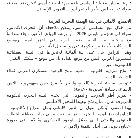
• تهيئة مسار ضغط دبلوماسي ناعم يمهّد لتصعيد أممي لاحق ضد صنعاء،
سواء عبر مجلس الأمن أو عبر أدوات التمويل الإنساني.
الاندماج الألماني في بنية الهيمنة البحرية الغربية
من خلال تتبع التسلسل الزمني، يمكن ملاحظة أنّ التحرك الألماني،
سواء في «مؤتمر نابولي 2025» أو ورشة الرياض الأخيرة، جاء متزامناً
مع مرحلة تثبيت البنية التحتية الغربية في الجزر اليمنية وتوسيع
الشراكات الأمنية بين حكومة عدن والساحل الأفريقي.
وهذا التزامن يدل على نية ألمانية للانخراط في البنية العملياتية
للمشروع الغربي، ليس من موقع القيادة بل من موقع «المكمّل التقني -
القانوني»، عبر:
• إنتاج سردية (قانونية - بحثية) تمنح الوجود العسكري الغربي غطاء
الشرعية الدولية.
• توحيد الساحة البحرية (الخليج والبحر الأحمر) ضمن مفهوم واحد للأمن
الجماعي بقيادة (سعودية - غربية).
• تعزيز أطر التدريب والتمويل التي تخدم البنية البحرية لحكومة
المرتزقة عدن، بما يرسّخ تبعيتها للمحور الأطلسي.
بهذا المعنى، يُمكن القول إن الدور الألماني يمثل الذراع (الأكاديمية -
الدبلوماسية) للهيمنة البحرية الغربية، حيث تتولى برلين صياغة الخطاب
القانوني والبحثي الذي يُجمّل الوجود العسكري ويُقدّمه في صورة
«تعاون دولي من أجل التنمية والأمن».