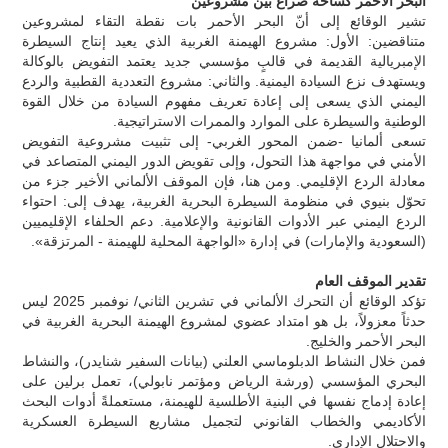
البحر الأحمر كساحة صراع بين مشروعين
تشير الوقائع إلى أنّ البحر الأحمر بات نقطة التقاء لمشروعين
متناقضين: الأول: مشروع الهيمنة الغربية الذي يعيد إنتاج السيطرة
الإمبريالية القديمة في قالبٍ مؤسسي جديد يعتمد التفويض بالوكالة
ويستهدف نزع السيادة اليمنية. والثاني: مشروع التعددية القطبية والردع
اليمني الذي يسعى إلى إعادة تعريف مفهوم السيادة من خلال القوة
الوطنية والسيطرة على الموارد والممرات الاستراتيجية.
تسعى ألمانيا -ضمن المحور الغربي- إلى تثبيت مشروعية التفويض
الأمني في مواجهة هذا التحول، وإلى تقويض الدور اليمني المتصاعد في
معادلة الردع الإقليمي. ومن هنا، فإن الموقف الألماني الأخير جزء من
تحوّل بنيوي في منظومة السيطرة البحرية الغربية، يهدف إلى: احتواء
الردع اليمني عبر الأدوات القانونية والإعلامية. دعم الحلفاء الإقليميين
(السعودية والإمارات) في إدارة «الواجهة المحلية للهيمنة - المرتزقة».
تقدير الموقف العام
تؤكد الوقائع أن التحرك الألماني في تشرين الثاني/ نوفمبر 2025 ليس
حدثاً معزولاً، بل هو امتداد عضوي لمشروع الهيمنة البحرية الغربية في
البحر الأحمر والخليج.
فمن خلال النشاط الدبلوماسي العلني (بيانات السفير شنايدر)، والنشاط
البحري المؤسسي (ورشة الرياض ومؤتمر نابولي)، تعمل برلين على
إعادة إدماج نفسها في البنية الأطلسية للهيمنة، مستعملةً أدوات البحث
الأكاديمي والخطاب القانوني لتجميل مشاريع السيطرة العسكرية
والاحتلال الإداري.