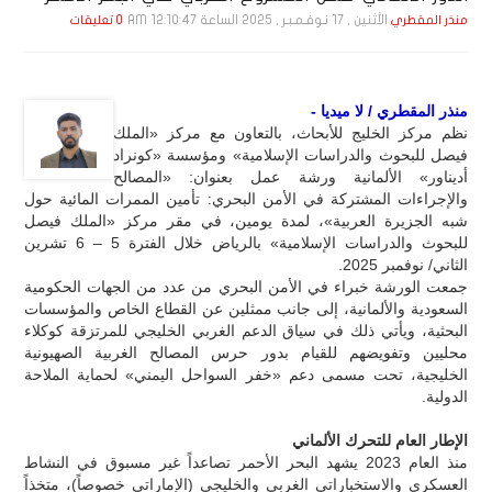
الأثنين , 17 نـوفـمـبـر , 2025 الساعة 12:10:47 AM
منذر المقطري
0 تعليقات
منذر المقطري / لا ميديا -
نظم مركز الخليج للأبحاث، بالتعاون مع مركز «الملك
فيصل للبحوث والدراسات الإسلامية» ومؤسسة «كونراد
أديناور» الألمانية ورشة عمل بعنوان: «المصالح
والإجراءات المشتركة في الأمن البحري: تأمين الممرات المائية حول
شبه الجزيرة العربية»، لمدة يومين، في مقر مركز «الملك فيصل
للبحوث والدراسات الإسلامية» بالرياض خلال الفترة 5 – 6 تشرين
الثاني/ نوفمبر 2025.
جمعت الورشة خبراء في الأمن البحري من عدد من الجهات الحكومية
السعودية والألمانية، إلى جانب ممثلين عن القطاع الخاص والمؤسسات
البحثية، ويأتي ذلك في سياق الدعم الغربي الخليجي للمرتزقة كوكلاء
محليين وتفويضهم للقيام بدور حرس المصالح الغربية الصهيونية
الخليجية، تحت مسمى دعم «خفر السواحل اليمني» لحماية الملاحة
الدولية.
الإطار العام للتحرك الألماني
منذ العام 2023 يشهد البحر الأحمر تصاعداً غير مسبوق في النشاط
العسكري والاستخباراتي الغربي والخليجي (الإماراتي خصوصاً)، متخذاً