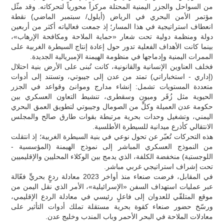
من السواحل والجزر اليمنية المحتلة مركزاً محورياً لتحركاته. وقد مثّل
مؤتمر الأمن البحري في الرياض (أيلول/ سبتمبر الماضي) نقطة
انعطاف استراتيجية في هذا المسار؛ إذ جمعت فعالياته أكثر من أربعين
دولة ومنظمة دولية تحت شعار «حماية الملاحة ومكافحة الإرهاب»،
بينما كانت الأهداف الفعلية تدور حول إعادة إنتاج السيطرة الغربية على
الممرات اليمنية وإدماجها في منظومة الهيمنة الإمبريالية الجديدة.
فخلف العناوين الإنسانية والقانونية، كانت تُبنى على الأرض بنية احتلال
(إداري - استخباراتي) تمتد من عدن إلى جيبوتي، وتستند إلى أدوات
متعددة المستويات تشمل: إنشاء مدارج وموانئ وقواعد في الجزر
الحيوية مثل زُقَر وميون وسقطرى، تنشيط التعاون العسكري بين
حكومة عدن العميلة وكلٍّ من الصومال وجيبوتي لتطويق العمق البحري
اليمني، وتشغيل وحدات بحرية مرتبطة بقوات طارق صالح والمجلس
الانتقالي كأذرع ميدانية للسيطرة الأطلسية.
هذه التحركات تُعبّر عن تحول نوعي في بنية السيطرة الغربية؛ إذ انتقلت
من النموذج العسكري المباشر إلى نموذج الهيمنة (المؤسسية -
اللوجستية) منخفضة الكلفة، الذي يدمج بين الوكلاء المحليين والإقليميين
تحت إشراف استراتيجي غربي مباشر.
في المقابل، فرضت صنعاء منذ أواخر 2023 معادلة ردعٍ بحريٍّ فعّالة
عبر عمليات استهداف السفن «الإسرائيلية»، الأمر الذي نقل اليمن من
موقع المتلقّي للعدوان إلى فاعلٍ رئيسي في معادلة الردع الإقليمي،
ورسّخ حضور صنعاء كقوة بحرية مستقلة تملك أدوات التأثير على
معادلات الملاحة في البحر الأحمر وباب المندب وخليج عدن.