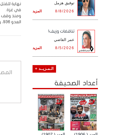
توفيق هزمل
نهاية للقتل 
في غزة.
8/8/2026
المزيد
العدو 936، وإجمالي الإصابات 2,903 .
تناقضات وزيف!
عمر القاضي
8/5/2026
المزيد
الـمـزيــد +
المصد
أعداد الصحيفة
العدد ( 1906)
العدد ( 1907)