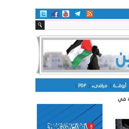
أروقـــة
|
مرافىء
|
PDF
|
الشرطة في