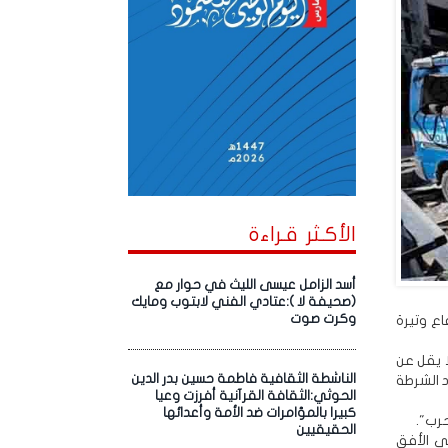
الأكـثر قـراءة
أسد الزامل عيسى الليث في حوار مع
(صحيفة لا ):عتادي الفني لابتوب ومايك
وكرت صوت
ع وتيرة
س" ، اليوم الأربعاء إنه وثّق "منذ يناير 2026، ما لا يقل عن
الناشطة الثقافية فاطمة حسين بدر الدين
يقل عن 53 مدنياً، من بينهم 35 من أفراد الشرطة
الحوثي:الثقافة القرآنية أفرزت وعيا
كبيرا بالمؤامرات ضد الأمة وأعدائها
رب".
الحقيقيين
ي الأفق