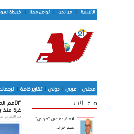
|
|
|
الرئيسية
من نحن
تواصل معنا
خريطة المو
محلي
|
عربي
|
دولي
|
تقارير خاصة
|
ترجمات
مـقـالات
غزة منذ ين
تم النشر بواس
اتفاق دفاعي "صوري"
هيثم خزعل