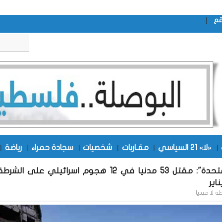
|
قع
|
«لا» 21 السياسي
|
مقـاربات
|
شخصيات
|
سجادة حمراء
|
رياضة
|
"الأمم المتحدة": مقتل 53 مدنيا في 12 هجوم اسرائيلي على 
اير
طة
لا ميديا