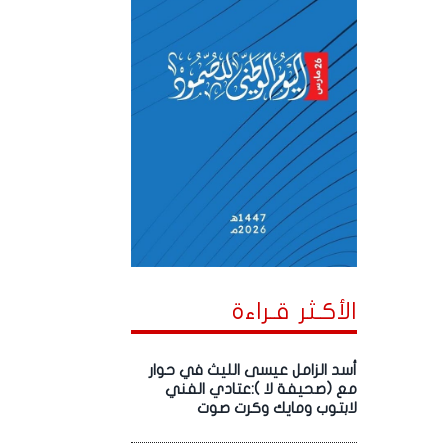
الأكـثر قـراءة
أسد الزامل عيسى الليث في حوار
مع (صحيفة لا ):عتادي الفني
لابتوب ومايك وكرت صوت