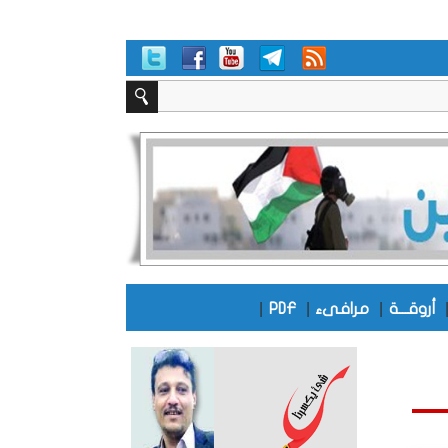
|
|
|
أروقـــة
مرافىء
PDF