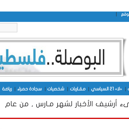
|
وقع
|
|
|
|
|
|
«لا» 21 السياسي
مقـاربات
شخصيات
سجادة حمراء
رياضة
ء أرشيف الأخبار لشهر مـارس , من عام