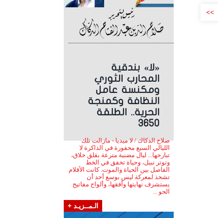
>>
«لا» بندقية
المحارب الثوري
ومكنسة عامل
النظافة وكمنجة
الحرية.. الطلقة
3650
صلاح الدكاك / لا ميديا - مازالت تلك
الليالي السبع محفورة في الذاكرة لا
تبارحها... ليال مضنية مترعة بقلق خلاق،
وتوتر نبيل، وحياة تخفق في الخط
الفاصل بين الحياة والموت. كانت الأقلام
تشحذ لمعركة ليس بوسع أحد أن
يستشرف نهايتها وأفقها، وألواح مفاتيح
الحو ...
الـمــزيـد +