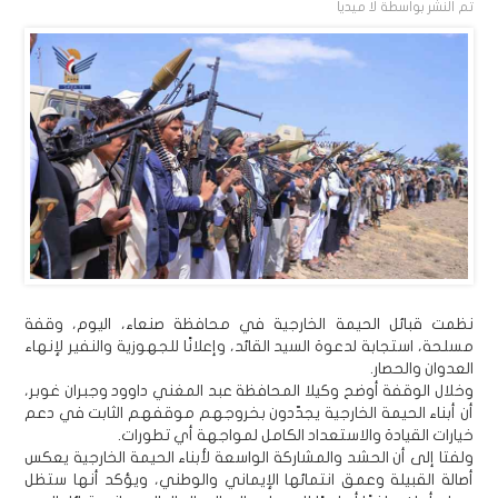
تم النشر بواسطة
لا ميديا
نظمت قبائل الحيمة الخارجية في محافظة صنعاء، اليوم، وقفة
مسلحة، استجابة لدعوة السيد القائد، وإعلانًا للجهوزية والنفير لإنهاء
العدوان والحصار.
وخلال الوقفة أوضح وكيلا المحافظة عبد المغني داوود وجبران غوبر،
أن أبناء الحيمة الخارجية يجدّدون بخروجهم موقفهم الثابت في دعم
خيارات القيادة والاستعداد الكامل لمواجهة أي تطورات.
ولفتا إلى أن الحشد والمشاركة الواسعة لأبناء الحيمة الخارجية يعكس
أصالة القبيلة وعمق انتمائها الإيماني والوطني، ويؤكد أنها ستظل