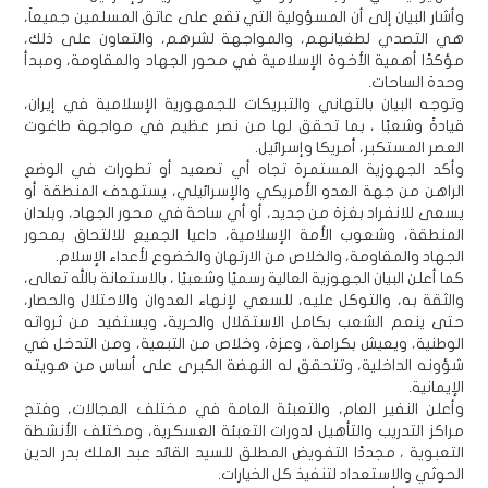
وأشار البيان إلى أن المسؤولية التي تقع على عاتق المسلمين جميعاً،
هي التصدي لطغيانهم، والمواجهة لشرهم، والتعاون على ذلك،
مؤكدًا أهمية الأخوة الإسلامية في محور الجهاد والمقاومة، ومبدأ
وحدة الساحات.
وتوجه البيان بالتهاني والتبريكات للجمهورية الإسلامية في إيران،
قيادةً وشعبًا ، بما تحقق لها من نصر عظيم في مواجهة طاغوت
العصر المستكبر، أمريكا وإسرائيل.
وأكد الجهوزية المستمرة تجاه أي تصعيد أو تطورات في الوضع
الراهن من جهة العدو الأمريكي والإسرائيلي، يستهدف المنطقة أو
يسعى للانفراد بغزة من جديد، أو أي ساحة في محور الجهاد، وبلدان
المنطقة، وشعوب الأمة الإسلامية، داعيا الجميع للالتحاق بمحور
الجهاد والمقاومة، والخلاص من الارتهان والخضوع لأعداء الإسلام.
كما أعلن البيان الجهوزية العالية رسميًا وشعبيًا ، بالاستعانة بالله تعالى،
والثقة به، والتوكل عليه، للسعي لإنهاء العدوان والاحتلال والحصار،
حتى ينعم الشعب بكامل الاستقلال والحرية، ويستفيد من ثرواته
الوطنية، ويعيش بكرامة، وعزة، وخلاص من التبعية، ومن التدخل في
شؤونه الداخلية، وتتحقق له النهضة الكبرى على أساس من هويته
الإيمانية.
وأعلن النفير العام، والتعبئة العامة في مختلف المجالات، وفتح
مراكز التدريب والتأهيل لدورات التعبئة العسكرية، ومختلف الأنشطة
التعبوية ، مجددًا التفويض المطلق للسيد القائد عبد الملك بدر الدين
الحوثي والاستعداد لتنفيذ كل الخيارات.