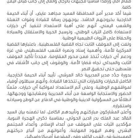
صمام أمان ورافدًا أساسيًا للجبهات بالرجال والمال إلى جانب قبائل اليمن
كافة.
فيما أكد مدير أمن المحافظة العميد مجاهد عايض، أن أبناء الحيمة
الخارجية بخروجهم الحاشد، يوجهون رسالة للقيادة وقوات التعبئة
والشعب اليمني، أنهم على أهبة الاستعداد لتنفيذ أي خيارات
لاستعادة كامل التراب الوطني، وترسيخ الحرية والاستقلال والسيادة
والحفاظ على الثروات الطبيعية الوطنية .
ولفت إلى الموقف الثابت تجاه القضية الفلسطينية، باعتبارها القضية
المركزية للأمة، وأهمية إسناد ونصرة الشعب الفلسطيني في غزة
ودعم أي خيارات تُتخذ ضمن محور المقاومة، مجدداً تأكيد الموقف
الثابت والمبدئي تجاه قضايا الأمة، والوقوف إلى جانب الأشقاء في
فلسطين حتى تحقيق النصر.
بدورة جدّد مدير المديرية خالد العرشي، تأييد أبناء الحيمة الخارجية،
الكامل للخيارات والقرارات التي تتخذها القيادة، وأنهم سيظلون أوفياء
لمواقفهم الوطنية، وعلى أتم الاستعداد لمواكبة أي خيارات، مثمنًا
الحضور والاستجابة الواسعة من أبناء المديرية ومشايخها ووجهائها،
انطلاقًا من المسؤولية الدينية والوطنية في الدفاع عن الوطن وسيادته
واستقراره.
وأعلن المشاركون مباركتهم وتأييدهم الكامل، لما تضمنه بيان السيد
القائد عبد الملك بدر الدين الحوثي، بمناسبة ذكرى الهجرة النبوية،
مؤكدين الثبات على الموقف من أعداء الإسلام، وأعداء المجتمع
البشري وهم اليهود الصهاينة، وأعوانهم من أتباع حركتهم
الصهيونية في الغرب الكافر وفي المقدمة أمريكا وإسرائيل.