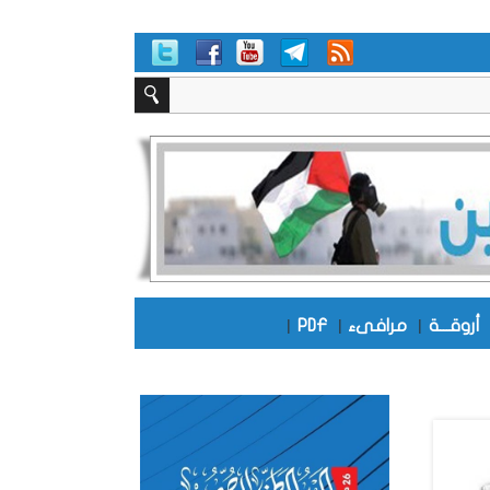
أروقـــة
|
مرافىء
|
PDF
|