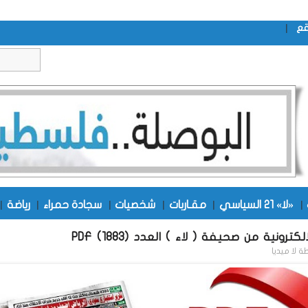
|
قع
|
«لا» 21 السياسي
|
مقـاربات
|
شخصيات
|
سجادة حمراء
|
رياضة
|
كترونية من صحيفة ( لاء ) العدد (1883) PDF
طة
لا ميديا