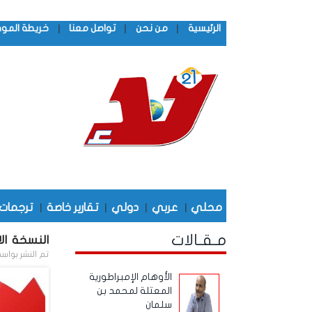
|
|
|
الرئيسية
من نحن
تواصل معنا
خريطة المو
محلي
|
عربي
|
دولي
|
تقارير خاصة
|
ترجمات
مـقـالات
النسخة الال
تم النشر بواس
الأوهام الإمبراطورية
المعتلة لمحمد بن
سلمان