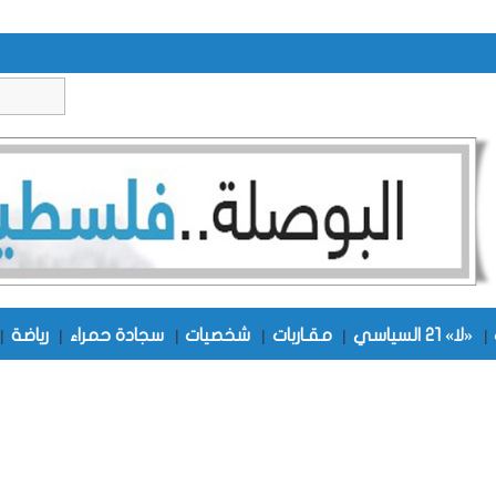
|
«لا» 21 السياسي
|
مقـاربات
|
شخصيات
|
سجادة حمراء
|
رياضة
|