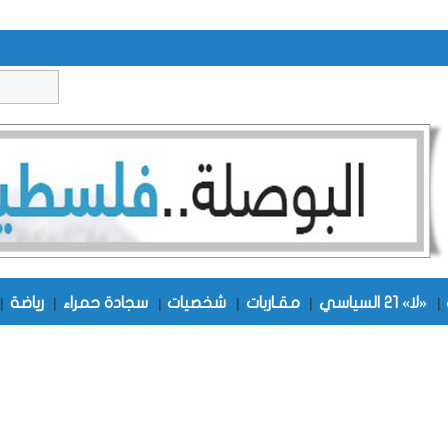
|
«لا» 21 السياسي
|
مقـاربات
|
شخصيات
|
سجادة حمراء
|
رياضة
|