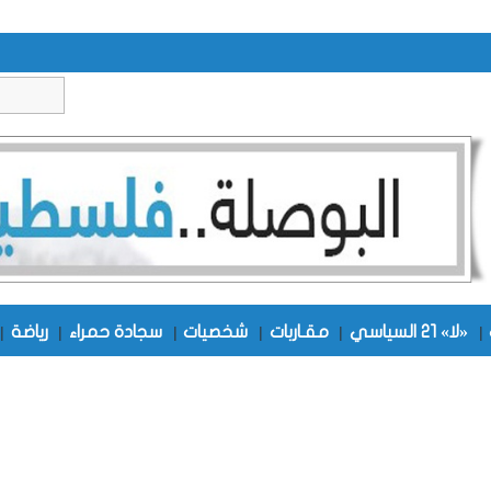
|
«لا» 21 السياسي
|
مقـاربات
|
شخصيات
|
سجادة حمراء
|
رياضة
|