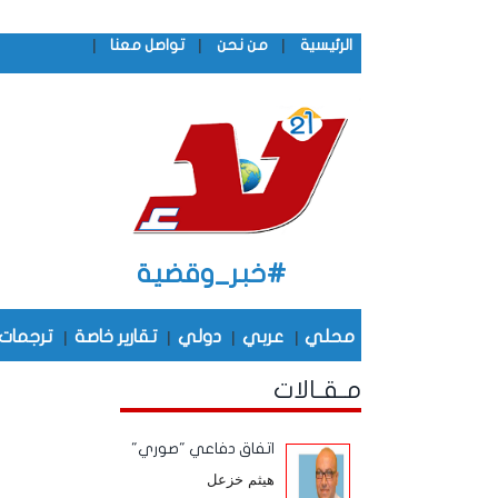
|
|
|
الرئيسية
من نحن
تواصل معنا
#خبر_وقضية
محلي
|
عربي
|
دولي
|
تقارير خاصة
|
ترجمات
مـقـالات
اتفاق دفاعي "صوري"
هيثم خزعل